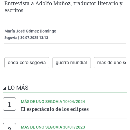
Entrevista a Adolfo Muñoz, traductor literario y
La rosa de los vientos
Caso
Extremadura
Virales
escritos
Gente viajera
Retornados
Galicia
Televisión
Como el perro y el gat
Equipo de investigaci
La Rioja
Elecciones
María José Gómez Domingo
Operación Viuda Negr
Navarra
Segovia
|
30.07.2025 13:13
País Vasco
onda cero segovia
guerra mundial
mas de uno seg
LO MÁS
MÁS DE UNO SEGOVIA 10/04/2024
El espectáculo de los eclipses
MÁS DE UNO SEGOVIA 30/01/2023