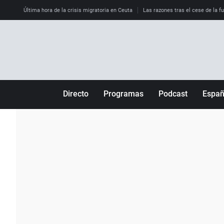
Última hora de la crisis migratoria en Ceuta
Las razones tras el cese de la f
Directo
Programas
Podcast
Espa
Más de uno
Los Perseguidos
Andalucía
Por fin
Malas decisiones
Aragón
Julia en la onda
Expedientes del más allá
Baleares
La brújula
El viaje del Guernica
Cantabria
Radioestadio
Invisibles
Cataluña
Radioestadio noche
Prohibido morirse
Comunidad de M
El colegio invisible
Esto no ha pasado
Comunitat Vale