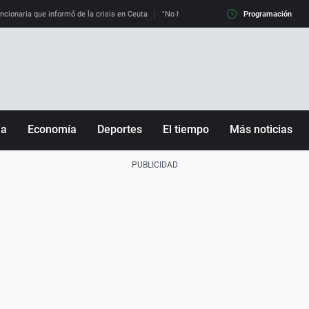
uncionaria que informó de la crisis en Ceuta
"No hay mafias, que no nos engañen": exper
Programación
ña
Economía
Deportes
El tiempo
Más noticias
Fútbol
Sociedad
Baloncesto
Mundo
Tenis
Salud
Motor
Cultura
Ciencia y Tecnología
adrid
Gastronomía
nciana
Medio ambiente