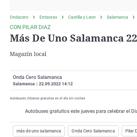
La rosa de los vientos
Caso
Extremadura
Gente viajera
Retornados
Galicia
Ondacero
Emisoras
Castilla y Leon
Salamanca
Como el perro y el
Equipo de investigación
La Rioja
CON PILAR DIAZ
gato
Más De Uno Salamanca 22
Operación Viuda
Navarra
Negra
País Vasco
Magazín local
Onda Cero Salamanca
Salamanca
|
22.09.2022 14:12
Autobuses Urbanos gratuitos en el día sin coches
Autobuses gratuitos este jueves para celebrar el D
más de uno salamanca
Onda Cero Salamanca
Pilar 