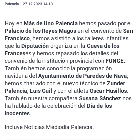
Palencia
|
27.12.2023 14:13
La rosa de los vientos
Caso
Extremadura
Virales
Gente viajera
Retornados
Galicia
Televisión
Hoy en
Más de Uno Palencia
hemos pasado por el
Como el perro y el gat
Equipo de investigaci
La Rioja
Elecciones
Palacio de los Reyes Magos
en el convento de
San
Francisco
, hemos asistido a los talleres infantiles
Operación Viuda Negr
Navarra
que la
Diputación
organiza en la
Cueva de los
País Vasco
Frances
es y hemos repasado los detalles del
convenio de la institución provincial con
FUNGE
.
También hemos conocido la programación
navideña del
Ayuntamiento de Paredes de Nava
,
hemos charlado con el nuevo técnico de
Zunder
Palencia
,
Luis Guil
y con el atleta
Oscar Husillos
.
También nuestra compañera
Susana Sánchez
nos
ha hablado de la celebración del
Día de los
Inocentes
.
Incluye Noticias Mediodía Palencia.