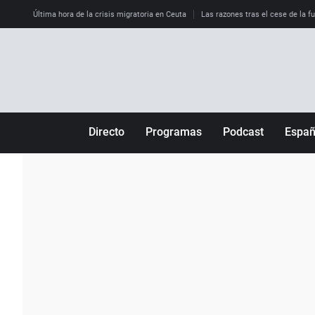
Última hora de la crisis migratoria en Ceuta
Las razones tras el cese de la f
Directo
Programas
Podcast
Espa
Más de uno
Los Perseguidos
Andalucía
Por fin
Malas decisiones
Aragón
Julia en la onda
Expedientes del más allá
Baleares
La brújula
El viaje del Guernica
Cantabria
Radioestadio
Invisibles
Cataluña
Radioestadio noche
Prohibido morirse
Comunidad de M
El colegio invisible
Esto no ha pasado
Comunitat Vale