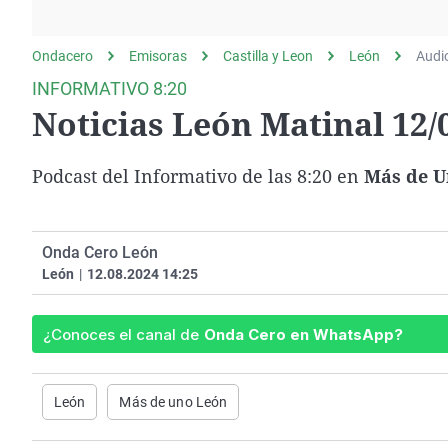
La rosa de los vientos
Caso
Extremadura
Gente viajera
Retornados
Galicia
Ondacero
Emisoras
Castilla y Leon
León
Audi
Como el perro y el
Equipo de investigación
La Rioja
INFORMATIVO 8:20
gato
Noticias León Matinal 12/
Operación Viuda
Navarra
Negra
País Vasco
Podcast del Informativo de las 8:20 en
Más de U
Onda Cero León
León
|
12.08.2024 14:25
¿Conoces el canal de
Onda Cero en WhatsApp?
León
Más de uno León