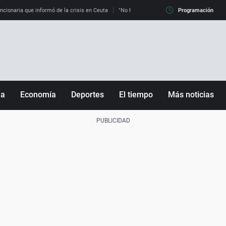
uncionaria que informó de la crisis en Ceuta
"No hay mafias, que no nos engañen": exper
Programación
ña
Economía
Deportes
El tiempo
Más noticias
Fútbol
Sociedad
Baloncesto
Mundo
Tenis
Salud
Motor
Cultura
Ciencia y Tecnología
adrid
Gastronomía
nciana
Medio ambiente