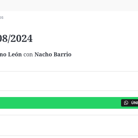
Virales
Televisión
os
Elecciones
08/2024
no León
con
Nacho Barrio
ÚN