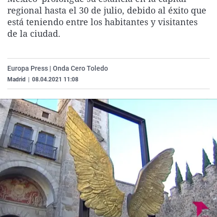
La rosa de los vientos
Caso
Extremadura
Virales
regional hasta el 30 de julio, debido al éxito que
está teniendo entre los habitantes y visitantes
Gente viajera
Retornados
Galicia
Televisión
de la ciudad.
Como el perro y el gat
Equipo de investigaci
La Rioja
Elecciones
Operación Viuda Negr
Navarra
Europa Press | Onda Cero Toledo
País Vasco
Madrid
|
08.04.2021 11:08