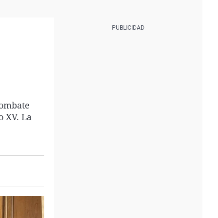
combate
o XV. La