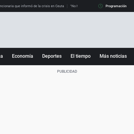
uncionaria que informó de la crisis en Ceuta
"No hay mafias, que no nos engañen": exper
Programación
ña
Economía
Deportes
El tiempo
Más noticias
Fútbol
Sociedad
Baloncesto
Mundo
Tenis
Salud
Motor
Cultura
Ciencia y Tecnología
adrid
Gastronomía
nciana
Medio ambiente