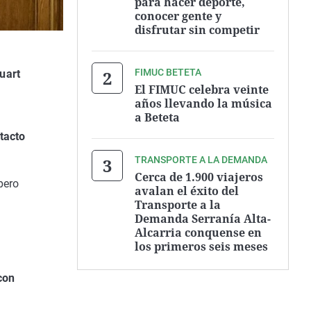
para hacer deporte,
conocer gente y
disfrutar sin competir
FIMUC BETETA
uart
El FIMUC celebra veinte
años llevando la música
a Beteta
tacto
TRANSPORTE A LA DEMANDA
Cerca de 1.900 viajeros
pero
avalan el éxito del
Transporte a la
Demanda Serranía Alta-
Alcarria conquense en
los primeros seis meses
con