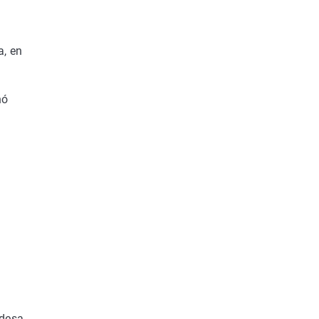
a, en
nó
ldesa