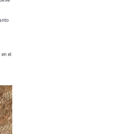
anto
 en el