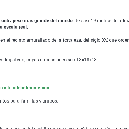
 contrapeso más grande del mundo
, de casi 19 metros de altur
 escala real.
en el recinto amurallado de la fortaleza, del siglo XV, que orde
, en Inglaterra, cuyas dimensiones son 18x18x18.
castillodebelmonte.com
.
entos para familias y grupos.
 de la muralla del castillo que se derrumbó hace un año, la alca