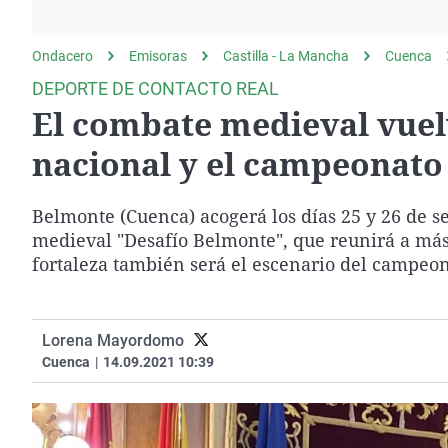
La rosa de los vientos
Caso
Extremadura
Gente viajera
Retornados
Galicia
Ondacero
Emisoras
Castilla - La Mancha
Cuenca
Como el perro y el
Equipo de investigación
La Rioja
DEPORTE DE CONTACTO REAL
gato
El combate medieval vuel
Operación Viuda
Navarra
Negra
País Vasco
nacional y el campeonato
Belmonte (Cuenca) acogerá los días 25 y 26 de s
medieval "Desafío Belmonte", que reunirá a más d
fortaleza también será el escenario del campeo
Lorena Mayordomo
Cuenca
|
14.09.2021 10:39