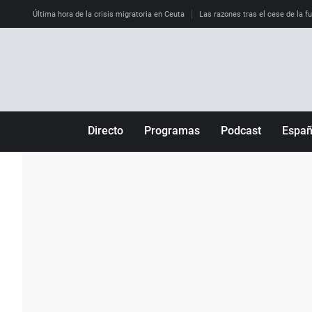
Última hora de la crisis migratoria en Ceuta
Las razones tras el cese de la f
Directo
Programas
Podcast
Espa
Más de uno
Los Perseguidos
Andalucía
Por fin
Malas decisiones
Aragón
Julia en la onda
Expedientes del más allá
Baleares
La brújula
El viaje del Guernica
Cantabria
Radioestadio
Invisibles
Cataluña
Radioestadio noche
Prohibido morirse
Comunidad de M
El colegio invisible
Esto no ha pasado
Comunitat Vale