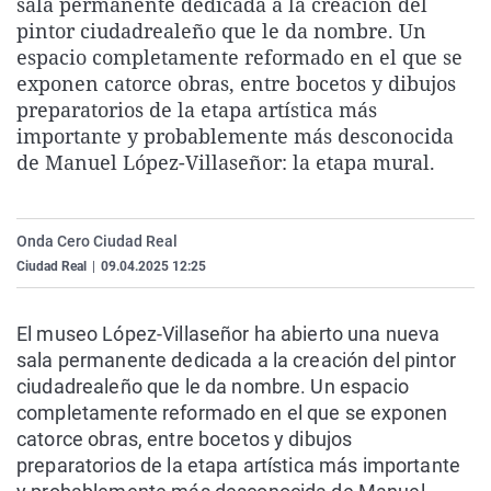
sala permanente dedicada a la creación del
La rosa de los vientos
Caso
Extremadura
Virales
pintor ciudadrealeño que le da nombre. Un
espacio completamente reformado en el que se
Gente viajera
Retornados
Galicia
Televisión
exponen catorce obras, entre bocetos y dibujos
Como el perro y el gat
Equipo de investigaci
La Rioja
Elecciones
preparatorios de la etapa artística más
importante y probablemente más desconocida
Operación Viuda Negr
Navarra
de Manuel López-Villaseñor: la etapa mural.
País Vasco
Onda Cero Ciudad Real
Ciudad Real
|
09.04.2025 12:25
El museo López-Villaseñor ha abierto una nueva
sala permanente dedicada a la creación del pintor
ciudadrealeño que le da nombre. Un espacio
completamente reformado en el que se exponen
catorce obras, entre bocetos y dibujos
preparatorios de la etapa artística más importante