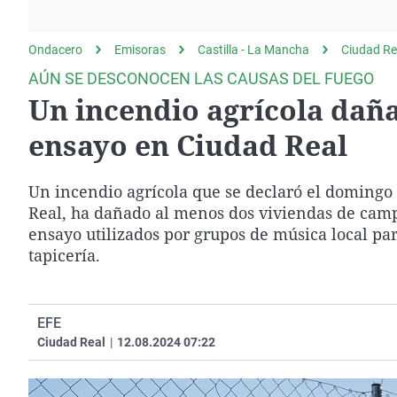
La rosa de los vientos
Caso
Extremadura
Gente viajera
Retornados
Galicia
Ondacero
Emisoras
Castilla - La Mancha
Ciudad Re
Como el perro y el
Equipo de investigación
La Rioja
AÚN SE DESCONOCEN LAS CAUSAS DEL FUEGO
gato
Un incendio agrícola daña
Operación Viuda
Navarra
Negra
País Vasco
ensayo en Ciudad Real
Un incendio agrícola que se declaró el domingo 
Real, ha dañado al menos dos viviendas de campo
ensayo utilizados por grupos de música local pa
tapicería.
EFE
Ciudad Real
|
12.08.2024 07:22