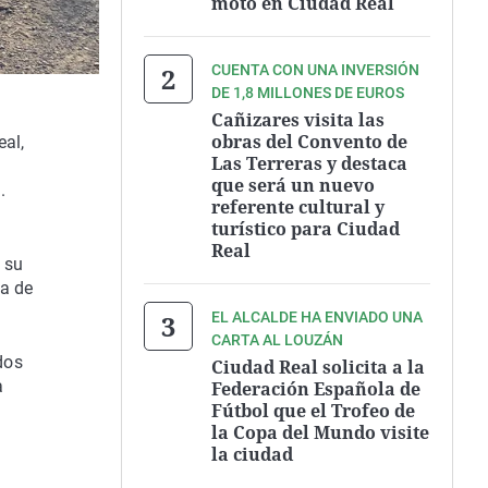
moto en Ciudad Real
CUENTA CON UNA INVERSIÓN
DE 1,8 MILLONES DE EUROS
Cañizares visita las
obras del Convento de
eal,
Las Terreras y destaca
que será un nuevo
.
referente cultural y
turístico para Ciudad
Real
 su
sa de
EL ALCALDE HA ENVIADO UNA
CARTA AL LOUZÁN
dos
Ciudad Real solicita a la
a
Federación Española de
Fútbol que el Trofeo de
la Copa del Mundo visite
la ciudad