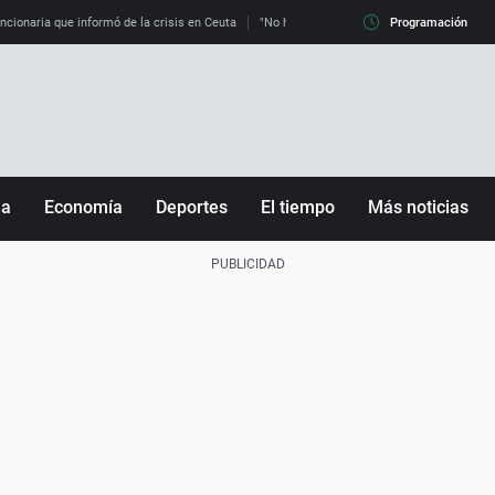
uncionaria que informó de la crisis en Ceuta
"No hay mafias, que no nos engañen": exper
Programación
ña
Economía
Deportes
El tiempo
Más noticias
Fútbol
Sociedad
Baloncesto
Mundo
Tenis
Salud
Motor
Cultura
Ciencia y Tecnología
adrid
Gastronomía
nciana
Medio ambiente