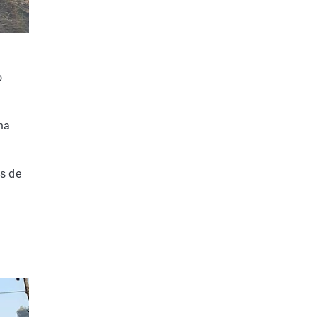
o
ha
s de