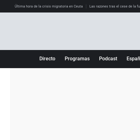
Última hora de la crisis migratoria en Ceuta
Las razones tras el cese de la f
Directo
Programas
Podcast
Espa
Más de uno
Los Perseguidos
Andalucía
Por fin
Malas decisiones
Aragón
Julia en la onda
Expedientes del más allá
Baleares
La brújula
El viaje del Guernica
Cantabria
Radioestadio
Invisibles
Cataluña
Radioestadio noche
Prohibido morirse
Comunidad de M
El colegio invisible
Esto no ha pasado
Comunitat Vale