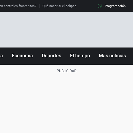
on controles fronterizos?
Qué hacer si el eclipse me pilla conduciendo
Programación
Qué tiempo 
ña
Economía
Deportes
El tiempo
Más noticias
Fútbol
Sociedad
Baloncesto
Mundo
Tenis
Salud
Motor
Cultura
Ciencia y Tecnología
adrid
Gastronomía
nciana
Medio ambiente