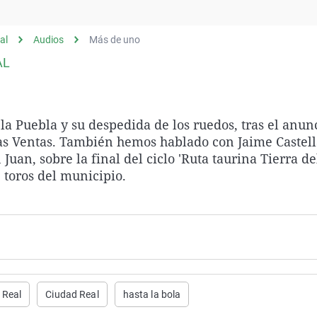
Virales
Televisión
al
Audios
Más de uno
Elecciones
AL
 la Puebla y su despedida de los ruedos, tras el anun
las Ventas. También hemos hablado con Jaime Castell
uan, sobre la final del ciclo 'Ruta taurina Tierra de
 toros del municipio.
 Real
Ciudad Real
hasta la bola