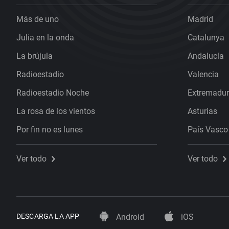
Más de uno
Madrid
Julia en la onda
Catalunya
La brújula
Andalucía
Radioestadio
Valencia
Radioestadio Noche
Extremadu
La rosa de los vientos
Asturias
Por fin no es lunes
País Vasco
Ver todo
Ver todo
DESCARGA LA APP
Android
iOS