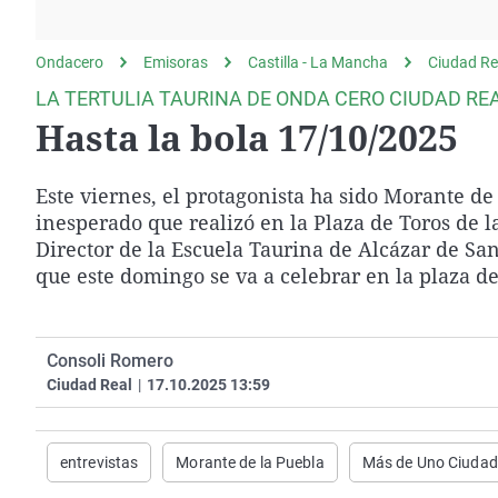
La rosa de los vientos
Caso
Extremadura
Gente viajera
Retornados
Galicia
Ondacero
Emisoras
Castilla - La Mancha
Ciudad Re
Como el perro y el
Equipo de investigación
La Rioja
LA TERTULIA TAURINA DE ONDA CERO CIUDAD RE
gato
Hasta la bola 17/10/2025
Operación Viuda
Navarra
Negra
País Vasco
Este viernes, el protagonista ha sido Morante de
inesperado que realizó en la Plaza de Toros de 
Director de la Escuela Taurina de Alcázar de San J
que este domingo se va a celebrar en la plaza de
Consoli Romero
Ciudad Real
|
17.10.2025 13:59
entrevistas
Morante de la Puebla
Más de Uno Ciudad