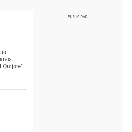
cio
anos,
l Quijote'