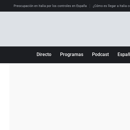
Preocupación en Italia por los controles en España
¿Cómo es llegar a Italia c
Directo
Programas
Podcast
Espa
Más de uno
Los Perseguidos
Andalucía
Por fin
Malas decisiones
Aragón
Julia en la onda
Expedientes del más allá
Baleares
La brújula
El viaje del Guernica
Cantabria
Radioestadio
Invisibles
Cataluña
Radioestadio noche
Prohibido morirse
Comunidad de M
El colegio invisible
Esto no ha pasado
Comunitat Vale