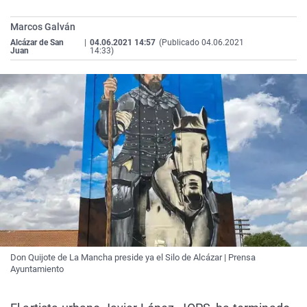
La rosa de los vientos
Caso
Extremadura
Virales
Marcos Galván
Gente viajera
Retornados
Galicia
Televisión
Alcázar de San
|
04.06.2021 14:57
(Publicado 04.06.2021
Juan
14:33)
Como el perro y el gat
Equipo de investigaci
La Rioja
Elecciones
Operación Viuda Negr
Navarra
País Vasco
Don Quijote de La Mancha preside ya el Silo de Alcázar | Prensa
Ayuntamiento