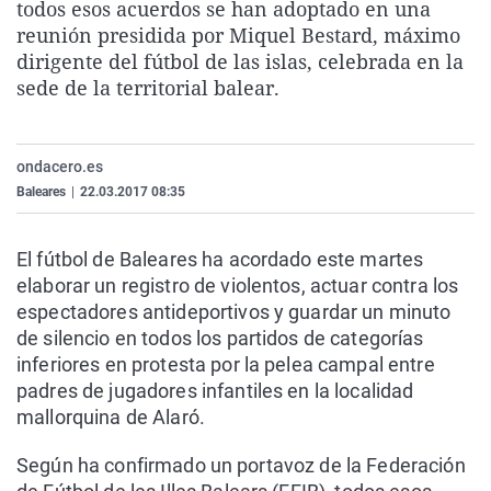
todos esos acuerdos se han adoptado en una
La rosa de los vientos
Caso
Extremadura
Virales
reunión presidida por Miquel Bestard, máximo
Gente viajera
Retornados
Galicia
Televisión
dirigente del fútbol de las islas, celebrada en la
sede de la territorial balear.
Como el perro y el gat
Equipo de investigaci
La Rioja
Elecciones
Operación Viuda Negr
Navarra
ondacero.es
País Vasco
Baleares
|
22.03.2017 08:35
El fútbol de Baleares ha acordado este martes
elaborar un registro de violentos, actuar contra los
espectadores antideportivos y guardar un minuto
de silencio en todos los partidos de categorías
inferiores en protesta por la pelea campal entre
padres de jugadores infantiles en la localidad
mallorquina de Alaró.
Según ha confirmado un portavoz de la Federación