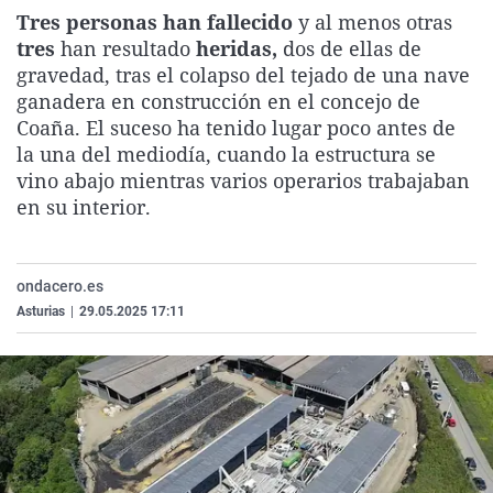
La rosa de los vientos
Caso
Extremadura
Virales
Tres personas han fallecido
y al menos otras
tres
han resultado
heridas,
dos de ellas de
Gente viajera
Retornados
Galicia
Televisión
gravedad, tras el colapso del tejado de una nave
Como el perro y el gat
Equipo de investigaci
La Rioja
Elecciones
ganadera en construcción en el concejo de
Coaña. El suceso ha tenido lugar poco antes de
Operación Viuda Negr
Navarra
la una del mediodía, cuando la estructura se
País Vasco
vino abajo mientras varios operarios trabajaban
en su interior.
ondacero.es
Asturias
|
29.05.2025 17:11