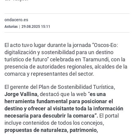
La rosa de los vientos
Caso
Extremadura
Virales
Gente viajera
Retornados
Galicia
Televisión
ondacero.es
Como el perro y el gat
Equipo de investigaci
La Rioja
Elecciones
Asturias
|
29.08.2025 15:11
Operación Viuda Negr
Navarra
El acto tuvo lugar durante la jornada “Oscos-Eo:
País Vasco
digitalización y sostenibilidad para un destino
turístico de futuro” celebrada en Taramundi, con la
presencia de autoridades regionales, alcaldes de la
comarca y representantes del sector.
El gerente del Plan de Sostenibilidad Turística,
Jorge Vallina,
destacó que la web “
es una
herramienta fundamental para posicionar el
destino y ofrecer al visitante toda la información
necesaria para descubrir la comarca”.
El portal
incluye contenidos de todos los concejos,
propuestas de naturaleza, patrimonio,