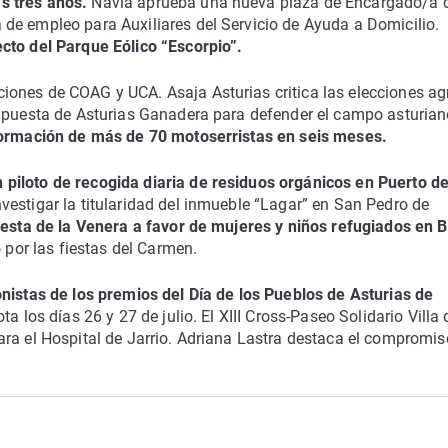
s tres años.
Navia aprueba una nueva plaza de Encargado/a 
de empleo para Auxiliares del Servicio de Ayuda a Domicilio.
cto del Parque Eólico “Escorpio”.
ones de COAG y UCA. Asaja Asturias critica las elecciones ag
 apuesta de Asturias Ganadera para defender el campo asturian
 formación de más de 70 motoserristas en seis meses.
piloto de recogida diaria de residuos orgánicos en Puerto d
estigar la titularidad del inmueble “Lagar” en San Pedro de
iesta de la Venera a favor de mujeres y niños refugiados en B
o por las fiestas del Carmen.
onistas de los premios del Día de los Pueblos de Asturias de
a los días 26 y 27 de julio. El XIII Cross-Paseo Solidario Villa 
ra el Hospital de Jarrio. Adriana Lastra destaca el compromis