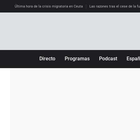
Última hora de la crisis migratoria en Ceuta
Las razones tras el cese de la f
Directo
Programas
Podcast
Espa
Más de uno
Los Perseguidos
Andalucía
Por fin
Malas decisiones
Aragón
Julia en la onda
Expedientes del más allá
Baleares
La brújula
El viaje del Guernica
Cantabria
Radioestadio
Invisibles
Cataluña
Radioestadio noche
Prohibido morirse
Comunidad de M
El colegio invisible
Esto no ha pasado
Comunitat Vale