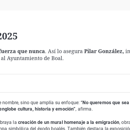
Virales
Televisión
Elecciones
2025
fuerza que nunca
. Así lo asegura
Pilar González,
in
 al Ayuntamiento de Boal.
e nombre, sino que amplía su enfoque: “
No queremos que sea 
e englobe cultura, historia y emoción”
, afirma.
braya la
creación de un mural homenaje a la emigración
, obr
mpa simbólica del éxodo boalés. También destaca la exposició