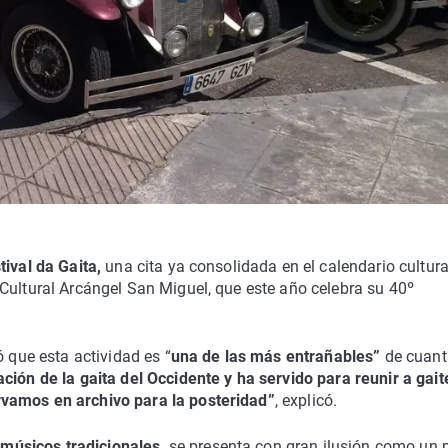
tival da Gaita,
una cita ya consolidada en el calendario cultura
Cultural Arcángel San Miguel, que este año celebra su 40º
ó que esta actividad es “
una de las más entrañables”
de cuant
ción de la gaita del Occidente y ha servido para reunir a gait
rvamos en archivo para la posteridad”
, explicó.
y
músicos tradicionales,
se presenta con gran ilusión como un 