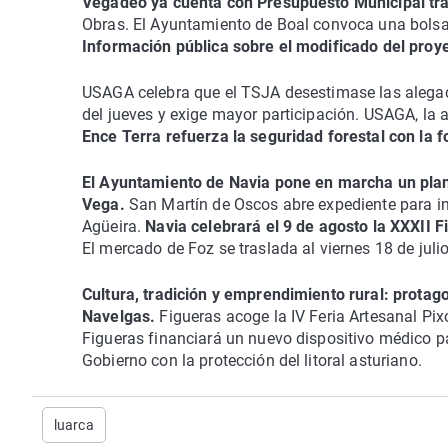
Vegadeo ya cuenta con Presupuesto Municipal tra
Obras. El Ayuntamiento de Boal convoca una bolsa 
Información pública sobre el modificado del proye
USAGA celebra que el TSJA desestimase las alegaci
del jueves y exige mayor participación. USAGA, la
Ence Terra refuerza la seguridad forestal con la
El Ayuntamiento de Navia pone en marcha un plan 
Vega.
San Martín de Oscos abre expediente para inv
Agüeira.
Navia celebrará el 9 de agosto la XXXII F
El mercado de Foz se traslada al viernes 18 de juli
Cultura, tradición y emprendimiento rural: protag
Navelgas.
Figueras acoge la IV Feria Artesanal Pixot
Figueras financiará un nuevo dispositivo médico pa
Gobierno con la protección del litoral asturiano.
luarca