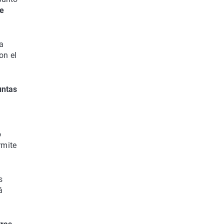
se
la
on el
untas
o
rmite
s
á