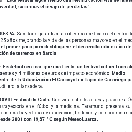
ar:
“Este festival sigue siendo una reivindicación viva de nues
juventud, corremos el riesgo de perderlas”.
 SESPA.
Sanidade garantiza la cobertura médica en el centro d
 25 años mejorando la vida de las personas mayores en el me
el primer paso para desbloquear el desarrollo urbanístico de
ación de terrenos en Barcia.
FestiBoal sea más que una fiesta, un festival cultural con a
stentes y 4 millones de euros de impacto económico.
Medio
ntal de la Urbanización El Cascayal en Tapia de Casariego p
illero la lanzadera.
XXVIII Festival da Gaita.
Una vida entre lesiones y pasiones: Ó
 trayectoria en el fútbol y la medicina. Taramundi presenta su
con una trayectoria de innovación, tradición y compromiso soc
desde 2001 con 19,37 º C según MeteoLuarca.