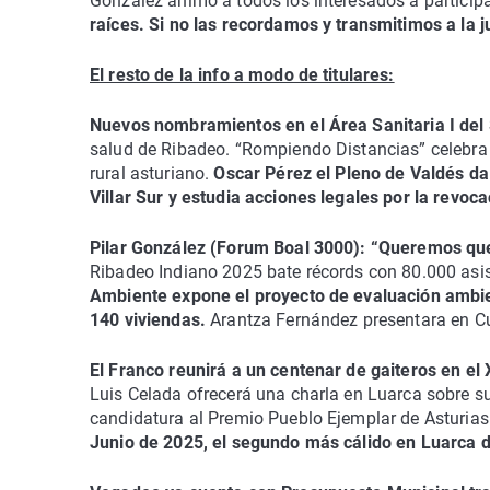
González animó a todos los interesados a particip
raíces. Si no las recordamos y transmitimos a la 
El resto de la info a modo de titulares:
Nuevos nombramientos en el Área Sanitaria I del
salud de Ribadeo. “Rompiendo Distancias” celebra
rural asturiano.
Oscar Pérez el Pleno de Valdés da 
Villar Sur y estudia acciones legales por la revoc
Pilar González (Forum Boal 3000): “Queremos que 
Ribadeo Indiano 2025 bate récords con 80.000 asi
Ambiente expone el proyecto de evaluación ambie
140 viviendas.
Arantza Fernández presentara en Cud
El Franco reunirá a un centenar de gaiteros en el 
Luis Celada ofrecerá una charla en Luarca sobre su
candidatura al Premio Pueblo Ejemplar de Asturias 
Junio de 2025, el segundo más cálido en Luarca 