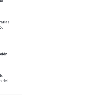
de
rarias
o.
e
elén.
de
o del