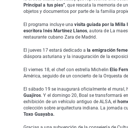
Principal a tus pies”
, que rescata la memoria de u
objetos y documentos por parte de la familia propie
El programa incluye una
visita guiada por la Milla
escritora Inés Martínez Llanos
, autora de La maest
restaurante cubano Zara de Madrid.
El jueves 17 estará dedicado a
la emigración feme
diáspora asturiana y la inauguración de la exposici
El viernes 18, el chef con estrella Michelin
Elio Fe
América, seguido de un concierto de la Orquesta 
El sábado 19 se inaugurará oficialmente el mural, h
Guajiros
. Y el domingo 20, Boal se transformará en
exhibición de un vehículo antiguo de ALSA, el
hom
colección sobre arquitectura indiana. La jornada 
Toxo Guayaba.
Gracias a una subvención de la consejería de Cultu