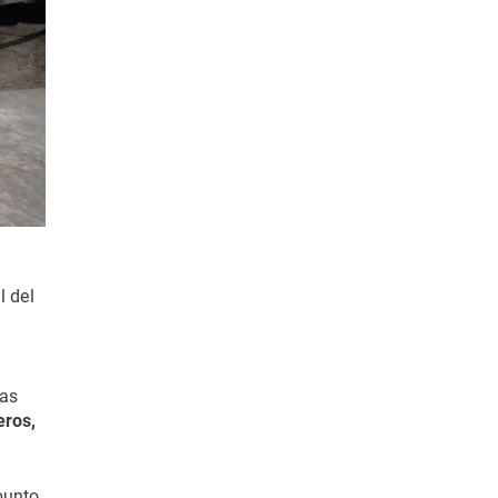
l del
as
eros,
punto