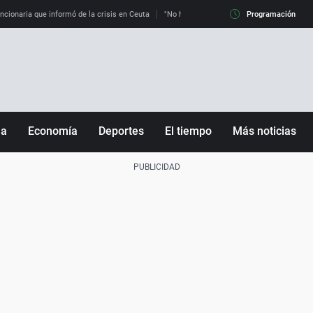
uncionaria que informó de la crisis en Ceuta
"No hay mafias, que no nos engañen": exper
Programación
ña
Economía
Deportes
El tiempo
Más noticias
Fútbol
Sociedad
Baloncesto
Mundo
Tenis
Salud
Motor
Cultura
Ciencia y Tecnología
adrid
Gastronomía
nciana
Medio ambiente