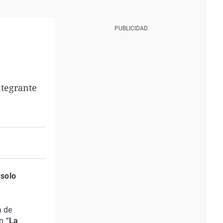
tegrante
solo
a de
n “
La