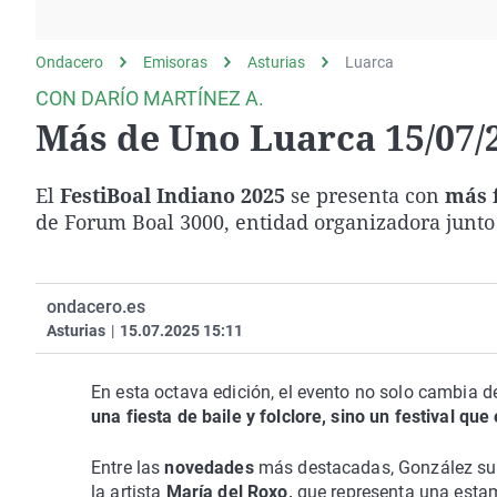
La rosa de los vientos
Caso
Extremadura
Gente viajera
Retornados
Galicia
Ondacero
Emisoras
Asturias
Luarca
Como el perro y el
Equipo de investigación
La Rioja
CON DARÍO MARTÍNEZ A.
gato
Más de Uno Luarca 15/07/
Operación Viuda
Navarra
Negra
País Vasco
El
FestiBoal Indiano 2025
se presenta con
más 
de Forum Boal 3000, entidad organizadora junto
ondacero.es
Asturias
|
15.07.2025 15:11
En esta octava edición, el evento no solo cambia d
una fiesta de baile y folclore, sino un festival qu
Entre las
novedades
más destacadas, González su
la artista
María del Roxo,
que representa una esta