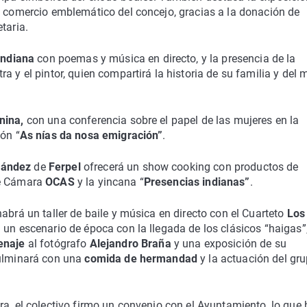
n comercio emblemático del concejo, gracias a la donación de
taria.
 Indiana
con poemas y música en directo, y la presencia de la
ra y el pintor, quien compartirá la historia de su familia y del m
nina,
con una conferencia sobre el papel de las mujeres en la
ón “
As nías da nosa emigración”
.
rnández
de
Ferpel
ofrecerá un show cooking con productos de
de Cámara
OCAS
y la yincana “
Presencias indianas”
.
abrá un taller de baile y música en directo con el Cuarteto
Los
 un escenario de época con la llegada de los clásicos “haigas”
enaje
al fotógrafo
Alejandro Braña
y una exposición de su
culminará con una
comida de hermandad
y la actuación del gr
ra, el colectivo firmo un convenio con el Ayuntamiento, lo que 