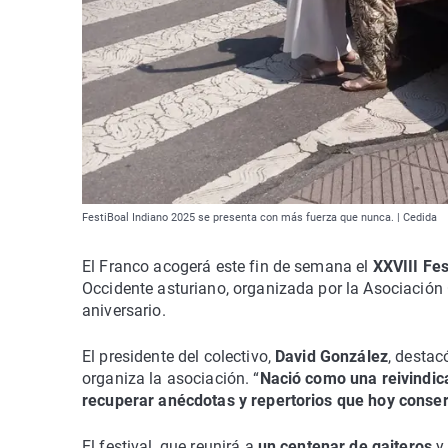
FestiBoal Indiano 2025 se presenta con más fuerza que nunca. | Cedida
El Franco acogerá este fin de semana el
XXVIII Fes
Occidente asturiano, organizada por la Asociación 
aniversario.
El presidente del colectivo,
David González
, destac
organiza la asociación. “
Nació como una reivindica
recuperar anécdotas y repertorios que hoy conse
El festival, que reunirá a
un centenar de gaiteros