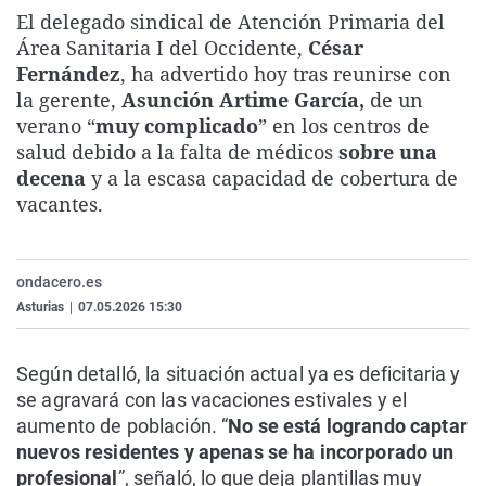
La rosa de los vientos
Caso
Extremadura
Virales
El delegado sindical de Atención Primaria del
Área Sanitaria I del Occidente,
César
Gente viajera
Retornados
Galicia
Televisión
Fernández
, ha advertido hoy tras reunirse con
Como el perro y el gat
Equipo de investigaci
La Rioja
Elecciones
la gerente,
Asunción Artime García,
de un
verano “
muy complicado
” en los centros de
Operación Viuda Negr
Navarra
salud debido a la falta de médicos
sobre una
País Vasco
decena
y a la escasa capacidad de cobertura de
vacantes.
ondacero.es
Asturias
|
07.05.2026 15:30
Según detalló, la situación actual ya es deficitaria y
se agravará con las vacaciones estivales y el
aumento de población. “
No se está logrando captar
nuevos residentes y apenas se ha incorporado un
profesional
”, señaló, lo que deja plantillas muy