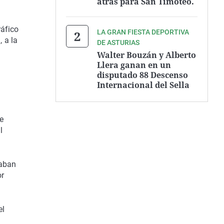
atrás para San Timoteo.
ráfico
LA GRAN FIESTA DEPORTIVA
, a la
DE ASTURIAS
Walter Bouzán y Alberto
Llera ganan en un
disputado 88 Descenso
Internacional del Sella
te
l
caban
or
el