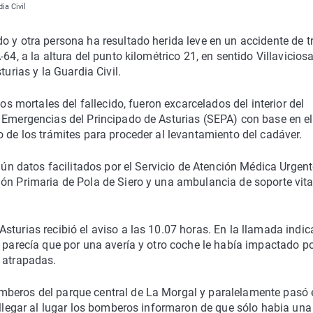
ia Civil
o y otra persona ha resultado herida leve en un accidente de t
4, a la altura del punto kilométrico 21, en sentido Villaviciosa
turias y la Guardia Civil.
tos mortales del fallecido, fueron excarcelados del interior del
e Emergencias del Principado de Asturias (SEPA) con base en el
o de los trámites para proceder al levantamiento del cadáver.
egún datos facilitados por el Servicio de Atención Médica Urgen
ón Primaria de Pola de Siero y una ambulancia de soporte vita
sturias recibió el aviso a las 10.07 horas. En la llamada indi
o parecía que por una avería y otro coche le había impactado p
s atrapadas.
mberos del parque central de La Morgal y paralelamente pasó 
s llegar al lugar los bomberos informaron de que sólo habia una