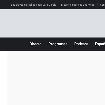
Las claves del eclipse con Sara García
Muere el padre de Leo Messi
Cont
Directo
Programas
Podcast
Espa
Más de uno
Los Perseguidos
Andalucía
Por fin
Malas decisiones
Aragón
Julia en la onda
Expedientes del más allá
Baleares
La brújula
El viaje del Guernica
Cantabria
Radioestadio
Invisibles
Cataluña
Radioestadio noche
Prohibido morirse
Comunidad de M
El colegio invisible
Esto no ha pasado
Comunitat Vale