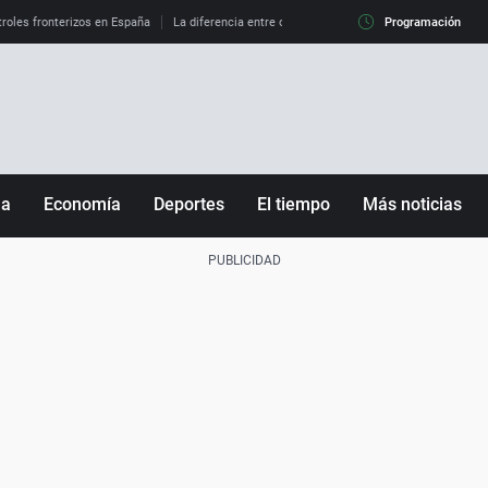
roles fronterizos en España
La diferencia entre observar el eclipse al 99% y al 100%
Programación
ña
Economía
Deportes
El tiempo
Más noticias
Fútbol
Sociedad
Baloncesto
Mundo
Tenis
Salud
Motor
Cultura
Ciencia y Tecnología
adrid
Gastronomía
nciana
Medio ambiente