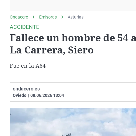
La rosa de los vientos
Caso
Extremadura
Gente viajera
Retornados
Galicia
Ondacero
Emisoras
Asturias
Como el perro y el
Equipo de investigación
La Rioja
ACCIDENTE
gato
Fallece un hombre de 54 a
Operación Viuda
Navarra
Negra
País Vasco
La Carrera, Siero
Fue en la A64
ondacero.es
Oviedo
|
08.06.2026 13:04