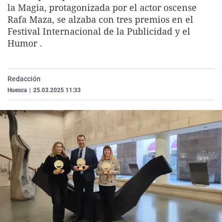
la Magia, protagonizada por el actor oscense
La rosa de los vientos
Caso
Extremadura
Virales
Rafa Maza, se alzaba con tres premios en el
Gente viajera
Retornados
Galicia
Televisión
Festival Internacional de la Publicidad y el
Humor .
Como el perro y el gat
Equipo de investigaci
La Rioja
Elecciones
Operación Viuda Negr
Navarra
País Vasco
Redacción
Huesca
|
25.03.2025 11:33