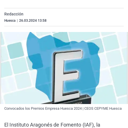
La rosa de los vientos
Caso
Extremadura
Virales
Redacción
Gente viajera
Retornados
Galicia
Televisión
Huesca
|
26.03.2024 13:58
Como el perro y el gat
Equipo de investigaci
La Rioja
Elecciones
Operación Viuda Negr
Navarra
País Vasco
Convocados los Premios Empresa Huesca 2024 | CEOS CEPYME Huesca
El Instituto Aragonés de Fomento (IAF), la