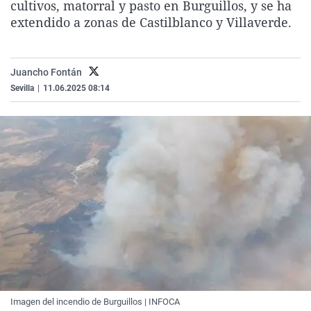
cultivos, matorral y pasto en Burguillos, y se ha
La rosa de los vientos
Caso
Extremadura
Virales
extendido a zonas de Castilblanco y Villaverde.
Gente viajera
Retornados
Galicia
Televisión
Como el perro y el gat
Equipo de investigaci
La Rioja
Elecciones
Juancho Fontán
Operación Viuda Negr
Navarra
Sevilla
|
11.06.2025 08:14
País Vasco
Imagen del incendio de Burguillos | INFOCA