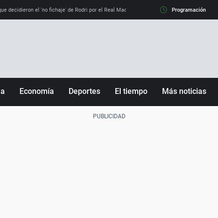
e decidieron el 'no fichaje' de Rodri por el Real Madrid y su 'sí' al Barça
Programación
La llamada de
ña
Economía
Deportes
El tiempo
Más noticias
Fútbol
Sociedad
Baloncesto
Mundo
Tenis
Salud
Motor
Cultura
Ciencia y Tecnología
adrid
Gastronomía
nciana
Medio ambiente