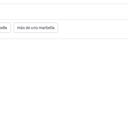
ella
más de uno marbella