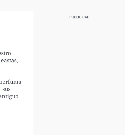
estro
eastas,
e perfuma
 sus
 antiguo