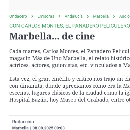
La rosa de los vientos
Caso
Extremadura
Gente viajera
Retornados
Galicia
Ondacero
Emisoras
Andalucía
Marbella
Audio
Como el perro y el
Equipo de investigación
La Rioja
CON CARLOS MONTES, EL PANADERO PELICULERO
gato
Marbella... de cine
Operación Viuda
Navarra
Negra
País Vasco
Cada martes, Carlos Montes, el Panadero Pelicul
magacín Más de Uno Marbella, el relato histórico
actrices, actores, guionistas, etc. vinculados a M
Esta vez, el gran cinéfilo y crítico nos trajo un 
con dinamita, donde apreciamos cómo era la Mar
escenas, lugares clásicos de la ciudad como la ig
Hospital Bazán, hoy Museo del Grabado, entre ot
Redacción
Marbella
|
08.08.2025 09:03