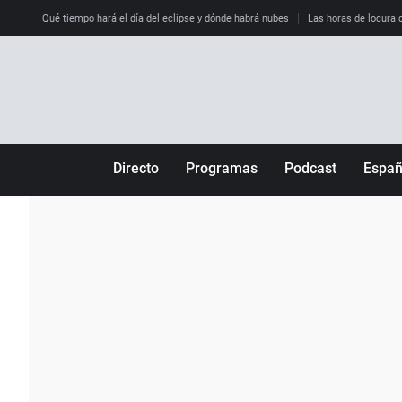
Qué tiempo hará el día del eclipse y dónde habrá nubes
Las horas de locura qu
Directo
Programas
Podcast
Espa
Más de uno
Los Perseguidos
Andalucía
Por fin
Malas decisiones
Aragón
Julia en la onda
Expedientes del más allá
Baleares
La brújula
El viaje del Guernica
Cantabria
Radioestadio
Invisibles
Cataluña
Radioestadio noche
Prohibido morirse
Comunidad de M
El colegio invisible
Esto no ha pasado
Comunitat Vale