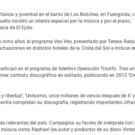
ncia y juventud en el barrio de Los Boliches, en Fuengirola, c
ño mostró un interés especial por la música y por el piano,
ica de El Ejido.
o ocho años al programa Veo Veo, presentado por Teresa Rabal
actuaciones en distintos hoteles de la Costa del Sol e incluso e
rticipó en el programa de talentos Operación Triunfo. Tras un
mer contrato discográfico en solitario, publicando en 2013 ‘O
 libertad’, ‘Unikornio, once millones de versos después de ti’ y
villa completan su discografía, registrando importantes cifra
.
ás relevantes del país. Compagina su faceta de intérprete con 
 música como Raphael (es autor y productor de su disco Victor