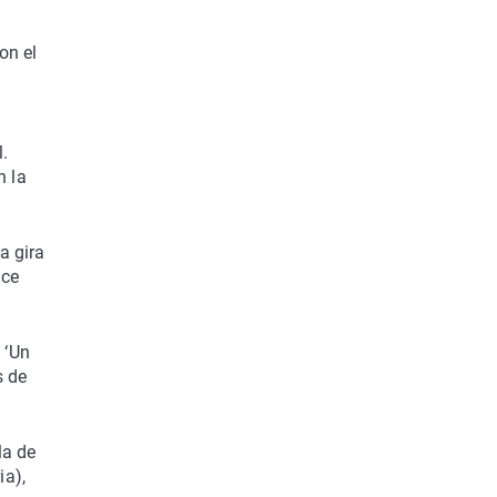
on el
.
n la
a gira
nce
 ‘Un
s de
la de
ia),