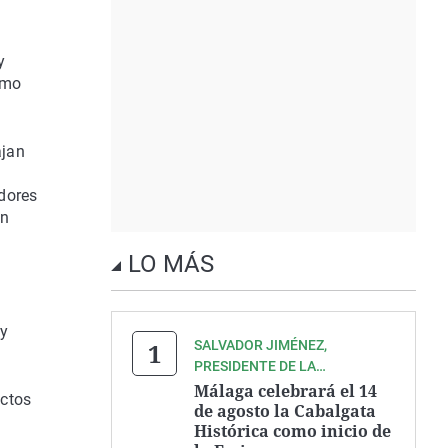
y
omo
ajan
adores
en
LO MÁS
 y
SALVADOR JIMÉNEZ,
PRESIDENTE DE LA
ASOCIACIÓN ZEGRÍ
Málaga celebrará el 14
ectos
de agosto la Cabalgata
Histórica como inicio de