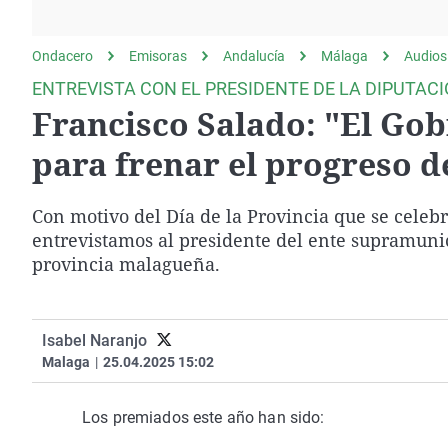
La rosa de los vientos
Caso
Extremadura
Gente viajera
Retornados
Galicia
Ondacero
Emisoras
Andalucía
Málaga
Audios
Como el perro y el
Equipo de investigación
La Rioja
ENTREVISTA CON EL PRESIDENTE DE LA DIPUTAC
gato
Francisco Salado: "El Gob
Operación Viuda
Navarra
Negra
País Vasco
para frenar el progreso 
Con motivo del Día de la Provincia que se celebr
entrevistamos al presidente del ente supramunici
provincia malagueña.
Isabel Naranjo
Malaga
|
25.04.2025 15:02
Los premiados este año han sido: