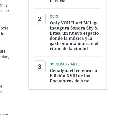
la Feria
ga, y
es de
OCIO
Only YOU Hotel Málaga
inaugura Sonora Sky &
social
Bites, un nuevo espacio
 las
donde la música y la
gastronomía marcan el
ritmo de la ciudad
tura
nius,
SOCIEDAD Y ARTE
Genalguacil celebra su
Edición XVIII de los
Encuentros de Arte
de
er
arcas