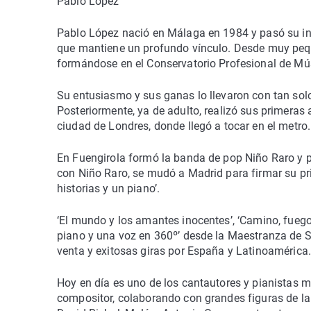
Pablo López
Pablo López nació en Málaga en 1984 y pasó su infa
que mantiene un profundo vínculo. Desde muy peque
formándose en el Conservatorio Profesional de Mús
Su entusiasmo y sus ganas lo llevaron con tan sol
Posteriormente, ya de adulto, realizó sus primeras 
ciudad de Londres, donde llegó a tocar en el metro.
En Fuengirola formó la banda de pop Niño Raro y pa
con Niño Raro, se mudó a Madrid para firmar su pri
historias y un piano’.
‘El mundo y los amantes inocentes’, ‘Camino, fuego y
piano y una voz en 360º’ desde la Maestranza de Se
venta y exitosas giras por España y Latinoamérica
Hoy en día es uno de los cantautores y pianistas m
compositor, colaborando con grandes figuras de la