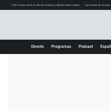
Qué tiempo hará el día del eclipse y dónde habrá nubes
Las horas de locura qu
Directo
Programas
Podcast
Espa
Más de uno
Los Perseguidos
Andalucía
Por fin
Malas decisiones
Aragón
Julia en la onda
Expedientes del más allá
Baleares
La brújula
El viaje del Guernica
Cantabria
Radioestadio
Invisibles
Cataluña
Radioestadio noche
Prohibido morirse
Comunidad de M
El colegio invisible
Esto no ha pasado
Comunitat Vale