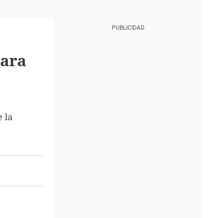
lara
e la