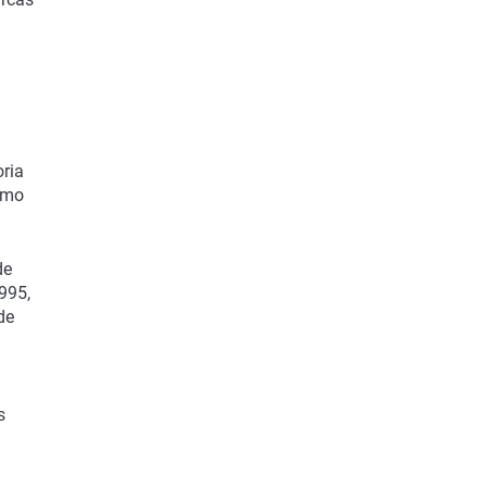
oria
omo
de
995,
de
s