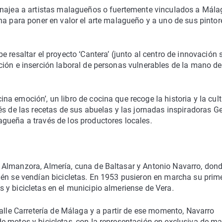
enajea a artistas malagueños o fuertemente vinculados a Mála
na para poner en valor el arte malagueño y a uno de sus pintor
 resaltar el proyecto ‘Cantera’ (junto al centro de innovación 
ión e inserción laboral de personas vulnerables de la mano de
a emoción’, un libro de cocina que recoge la historia y la cul
és de las recetas de sus abuelas y las jornadas inspiradoras Ge
gueña a través de los productores locales.
 Almanzora, Almería, cuna de Baltasar y Antonio Navarro, don
ién se vendían bicicletas. En 1953 pusieron en marcha su prim
y bicicletas en el municipio almeriense de Vera.
calle Carretería de Málaga y a partir de ese momento, Navarro
e motos y bicicletas, con la representación en exclusiva de m