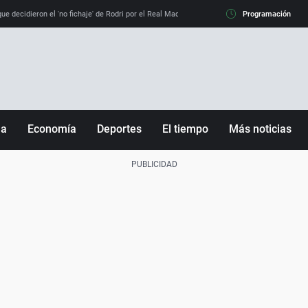
e decidieron el 'no fichaje' de Rodri por el Real Madrid y su 'sí' al Barça
Programación
La llamada de
ña
Economía
Deportes
El tiempo
Más noticias
Fútbol
Sociedad
Baloncesto
Mundo
Tenis
Salud
Motor
Cultura
Ciencia y Tecnología
adrid
Gastronomía
nciana
Medio ambiente