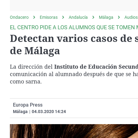
La rosa de los vientos
Caso
Extremadura
Gente viajera
Retornados
Galicia
Ondacero
Emisoras
Andalucía
Málaga
Audios
Como el perro y el
Equipo de investigación
La Rioja
EL CENTRO PIDE A LOS ALUMNOS QUE SE TOMEN 
gato
Detectan varios casos de 
Operación Viuda
Navarra
Negra
País Vasco
de Málaga
La dirección del
Instituto de Educación Secun
comunicación al alumnado después de que se hay
como sarna.
Europa Press
Málaga
|
04.03.2020 14:24