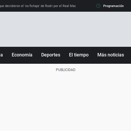
e decidieron el 'no fichaje' de Rodri por el Real Madrid y su 'sí' al Barça
Programación
La llamada de
ña
Economía
Deportes
El tiempo
Más noticias
Fútbol
Sociedad
Baloncesto
Mundo
Tenis
Salud
Motor
Cultura
Ciencia y Tecnología
adrid
Gastronomía
nciana
Medio ambiente