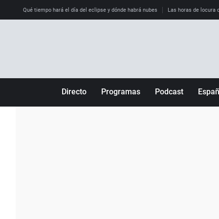
Qué tiempo hará el día del eclipse y dónde habrá nubes
Las horas de locura qu
Directo
Programas
Podcast
Espa
Más de uno
Los Perseguidos
Andalucía
Por fin
Malas decisiones
Aragón
Julia en la onda
Expedientes del más allá
Baleares
La brújula
El viaje del Guernica
Cantabria
Radioestadio
Invisibles
Cataluña
Radioestadio noche
Prohibido morirse
Comunidad de M
El colegio invisible
Esto no ha pasado
Comunitat Vale