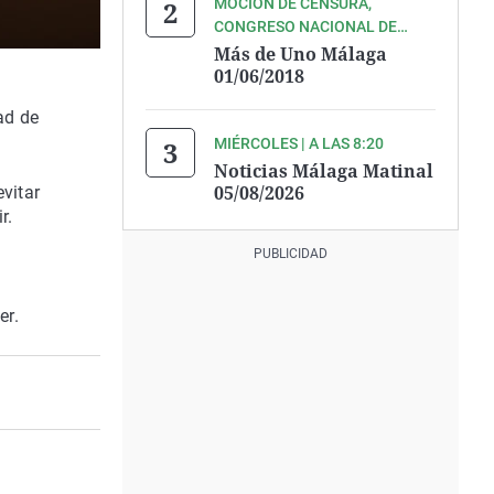
MOCIÓN DE CENSURA,
CONGRESO NACIONAL DE
HOTELEROS Y MÁS, EN
Más de Uno Málaga
NUESTRO INFORMATIVO
01/06/2018
MATINAL
ad de
MIÉRCOLES | A LAS 8:20
Noticias Málaga Matinal
05/08/2026
evitar
r.
er.