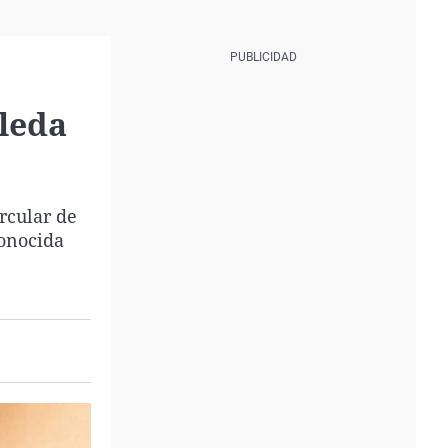
aleda
rcular de
conocida