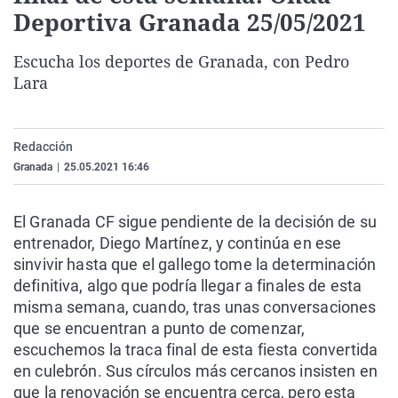
Deportiva Granada 25/05/2021
La rosa de los vientos
Caso
Extremadura
Virales
Gente viajera
Retornados
Galicia
Televisión
Escucha los deportes de Granada, con Pedro
Como el perro y el gat
Equipo de investigaci
La Rioja
Elecciones
Lara
Operación Viuda Negr
Navarra
País Vasco
Redacción
Granada
|
25.05.2021 16:46
El Granada CF sigue pendiente de la decisión de su
entrenador, Diego Martínez, y continúa en ese
sinvivir hasta que el gallego tome la determinación
definitiva, algo que podría llegar a finales de esta
misma semana, cuando, tras unas conversaciones
que se encuentran a punto de comenzar,
escuchemos la traca final de esta fiesta convertida
en culebrón. Sus círculos más cercanos insisten en
que la renovación se encuentra cerca, pero esta