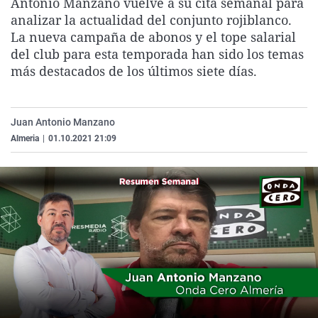
Antonio Manzano vuelve a su cita semanal para
La rosa de los vientos
Caso
Extremadura
Virales
analizar la actualidad del conjunto rojiblanco.
La nueva campaña de abonos y el tope salarial
Gente viajera
Retornados
Galicia
Televisión
del club para esta temporada han sido los temas
Como el perro y el gat
Equipo de investigaci
La Rioja
Elecciones
más destacados de los últimos siete días.
Operación Viuda Negr
Navarra
País Vasco
Juan Antonio Manzano
Almeria
|
01.10.2021 21:09