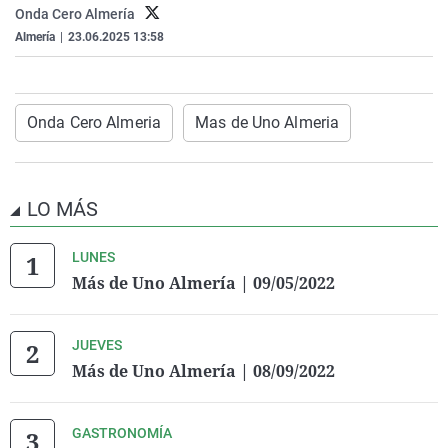
Onda Cero Almería
La rosa de los vientos
Caso
Extremadura
Virales
Almería
|
23.06.2025 13:58
Gente viajera
Retornados
Galicia
Televisión
Como el perro y el gat
Equipo de investigaci
La Rioja
Elecciones
Operación Viuda Negr
Navarra
Onda Cero Almeria
Mas de Uno Almeria
País Vasco
LO MÁS
LUNES
Más de Uno Almería | 09/05/2022
JUEVES
Más de Uno Almería | 08/09/2022
GASTRONOMÍA