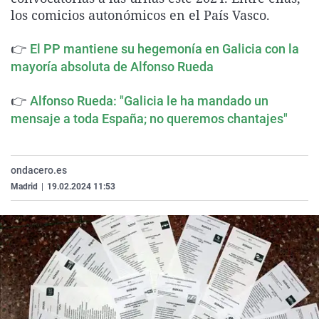
La rosa de los vientos
Caso
Extremadura
Virales
los comicios autonómicos en el País Vasco.
Gente viajera
Retornados
Galicia
Televisión
👉
El PP mantiene su hegemonía en Galicia con la
Como el perro y el gat
Equipo de investigaci
La Rioja
Elecciones
mayoría absoluta de Alfonso Rueda
Operación Viuda Negr
Navarra
👉
Alfonso Rueda: "Galicia le ha mandado un
País Vasco
mensaje a toda España; no queremos chantajes"
ondacero.es
Madrid
|
19.02.2024 11:53