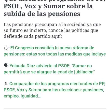
PSOE, Vox y Sumar sobre la
La rosa de los vientos
Caso
Extremadura
Virales
subida de las pensiones
Gente viajera
Retornados
Galicia
Televisión
Como el perro y el gat
Equipo de investigaci
La Rioja
Elecciones
Las pensiones preocupan a la sociedad ya que
su futuro es incierto, conoce las políticas que
Operación Viuda Negr
Navarra
defiende cada partido aquí:
País Vasco
👉
El Congreso convalida la nueva reforma de
pensiones: estas son todas las medidas que incluye
🗣
Yolanda Díaz advierte al PSOE: "Sumar no
permitirá que se alargue la edad de jubilación"
📱
Comparador de los programas electorales de PP,
PSOE, Vox y Sumar para las elecciones: pensiones,
empleo, igualdad...