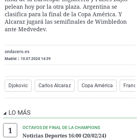
La rosa de los vientos
Caso
Extremadura
Virales
pelean hoy por la otra plaza. Argentina se
clasifica para la final de la Copa América. Y
Gente viajera
Retornados
Galicia
Televisión
Alcaraz jugará las semifinales de Wimbledon
Como el perro y el gat
Equipo de investigaci
La Rioja
Elecciones
ante Medvedev.
Operación Viuda Negr
Navarra
País Vasco
ondacero.es
Madrid
|
10.07.2024 14:39
Djokovic
Carlos Alcaraz
Copa América
Franci
LO MÁS
OCTAVOS DE FINAL DE LA CHAMPIONS
Noticias Deportes 16:00 (20/02/24)