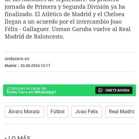
La rosa de los vientos
Caso
Extremadura
Virales
jornada de Primera y Segunda División ya ha
finalizado. El Atlético de Madrid y el Chelsea
Gente viajera
Retornados
Galicia
Televisión
llegan a un acuerdo por el intercambio Joao
Como el perro y el gat
Equipo de investigaci
La Rioja
Elecciones
Félix - Gallaguer. Usman Garuba vuelve al Real
Madrid de Baloncesto.
Operación Viuda Negr
Navarra
País Vasco
ondacero.es
Madrid
|
20.08.2024 12:17
¿Conoces el canal de
ÚNETE AHORA
Onda Cero en WhatsApp?
Álvaro Morata
Fútbol
Joao Felix
Real Madrid 
LO MÁS