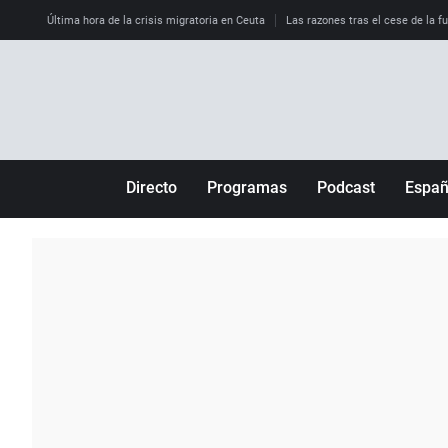
Última hora de la crisis migratoria en Ceuta
Las razones tras el cese de la f
Directo
Programas
Podcast
Espa
Más de uno
Los Perseguidos
Andalucía
Por fin
Malas decisiones
Aragón
Julia en la onda
Expedientes del más allá
Baleares
La brújula
El viaje del Guernica
Cantabria
Radioestadio
Invisibles
Cataluña
Radioestadio noche
Prohibido morirse
Comunidad de M
El colegio invisible
Esto no ha pasado
Comunitat Vale