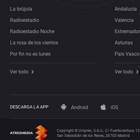
La brújula
Andalucía
Radioestadio
Valencia
Radioestadio Noche
Extremadu
La rosa de los vientos
Asturias
Por fin no es lunes
País Vasco
Ver todo
Ver todo
DESCARGA LA APP
Android
iOS
Copyright © Uniprex, S.A.U., C/ Fuerteventura 12
San Sebastián de los Reyes, 28703 Madrid