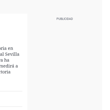
oria en
al Sevilla
ya ha
 medirá a
toria