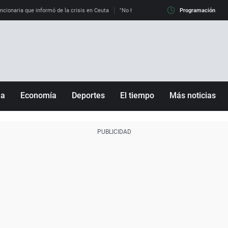
uncionaria que informó de la crisis en Ceuta
"No hay mafias, que no nos engañen": exper
Programación
ña
Economía
Deportes
El tiempo
Más noticias
Fútbol
Sociedad
Baloncesto
Mundo
Tenis
Salud
Motor
Cultura
Ciencia y Tecnología
adrid
Gastronomía
nciana
Medio ambiente