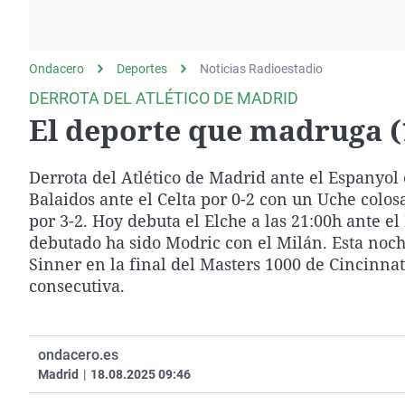
La rosa de los vientos
Caso
Extremadura
Gente viajera
Retornados
Galicia
Ondacero
Deportes
Como el perro y el
Noticias Radioestadio
Equipo de investigación
La Rioja
gato
DERROTA DEL ATLÉTICO DE MADRID
Operación Viuda
Navarra
El deporte que madruga (
Negra
País Vasco
Derrota del Atlético de Madrid ante el Espanyol e
Balaidos ante el Celta por 0-2 con un Uche colosa
por 3-2. Hoy debuta el Elche a las 21:00h ante e
debutado ha sido Modric con el Milán. Esta noche
Sinner en la final del Masters 1000 de Cincinna
consecutiva.
ondacero.es
Madrid
|
18.08.2025 09:46