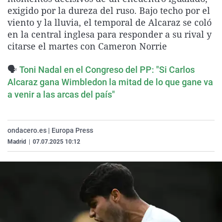
La rosa de los vientos
Caso
Extremadura
Virales
exigido por la dureza del ruso. Bajo techo por el
viento y la lluvia, el temporal de Alcaraz se coló
Gente viajera
Retornados
Galicia
Televisión
en la central inglesa para responder a su rival y
Como el perro y el gat
Equipo de investigaci
La Rioja
Elecciones
citarse el martes con Cameron Norrie
Operación Viuda Negr
Navarra
🗣️
Toni Nadal en el Congreso del PP: "Si Carlos
País Vasco
Alcaraz gana Wimbledon la mitad de lo que gane va
a venir a las arcas del país"
ondacero.es | Europa Press
Madrid
|
07.07.2025 10:12