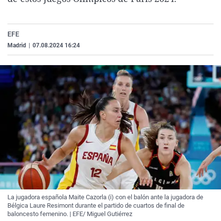
La rosa de los vientos
Caso
Extremadura
Virales
Gente viajera
Retornados
Galicia
Televisión
EFE
Como el perro y el gat
Equipo de investigaci
La Rioja
Elecciones
Madrid
|
07.08.2024 16:24
Operación Viuda Negr
Navarra
País Vasco
La jugadora española Maite Cazorla (i) con el balón ante la jugadora de
Bélgica Laure Resimont durante el partido de cuartos de final de
baloncesto femenino. | EFE/ Miguel Gutiérrez