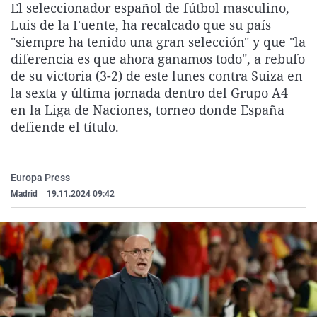
El seleccionador español de fútbol masculino,
La rosa de los vientos
Caso
Extremadura
Virales
Luis de la Fuente, ha recalcado que su país
Gente viajera
Retornados
Galicia
Televisión
"siempre ha tenido una gran selección" y que "la
diferencia es que ahora ganamos todo", a rebufo
Como el perro y el gat
Equipo de investigaci
La Rioja
Elecciones
de su victoria (3-2) de este lunes contra Suiza en
Operación Viuda Negr
Navarra
la sexta y última jornada dentro del Grupo A4
en la Liga de Naciones, torneo donde España
País Vasco
defiende el título.
Europa Press
Madrid
|
19.11.2024 09:42