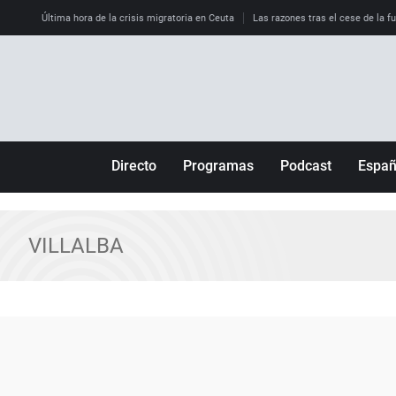
Última hora de la crisis migratoria en Ceuta
Las razones tras el cese de la f
Directo
Programas
Podcast
Espa
Más de uno
Los Perseguidos
Andalucía
Por fin
Malas decisiones
Aragón
VILLALBA
Julia en la onda
Expedientes del más allá
Baleares
La brújula
El viaje del Guernica
Cantabria
Radioestadio
Invisibles
Cataluña
Radioestadio noche
Prohibido morirse
Comunidad de M
El colegio invisible
Esto no ha pasado
Comunitat Vale