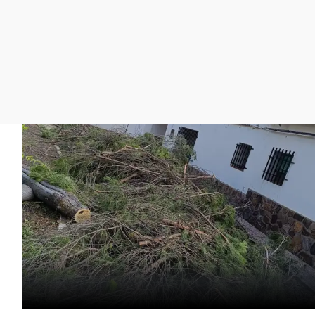
La rosa de los vientos
Caso
Extremadura
Gente viajera
Retornados
Galicia
Como el perro y el
Equipo de investigación
La Rioja
gato
Operación Viuda
Navarra
Negra
País Vasco