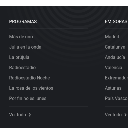
PROGRAMAS
EMISORAS
Más de uno
Madrid
Julia en la onda
Catalunya
La brújula
Andalucía
Radioestadio
Valencia
Radioestadio Noche
Extremadu
La rosa de los vientos
Asturias
Por fin no es lunes
País Vasco
Ver todo
Ver todo