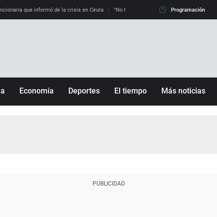
uncionaria que informó de la crisis en Ceuta
"No hay mafias, que no nos engañen": exper
Programación
ña
Economía
Deportes
El tiempo
Más noticias
Fútbol
Sociedad
Baloncesto
Mundo
Tenis
Salud
Motor
Cultura
Ciencia y Tecnología
adrid
Gastronomía
nciana
Medio ambiente