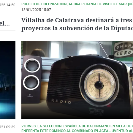
PUEBLO DE COLONIZACIÓN, AHORA PEDANÍA DE VISO DEL MARQU
025 14:50
13/01/2025 15:07
Villalba de Calatrava destinará a tres
el
proyectos la subvención de la Diputa
va
conjuntos históricos
VIERNES. LA SELECCIÓN ESPAÑOLA DE BALONMANO EN SILLA DE 
021 09:39
ENFRENTA ESTE DOMINGO AL COMBINADO IPLACEA-JUVENTUD AL