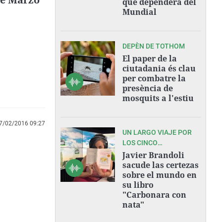
que dependerá del
Mundial
DEPÈN DE TOTHOM
El paper de la
ciutadania és clau
per combatre la
presència de
mosquits a l'estiu
7/02/2016 09:27
UN LARGO VIAJE POR
LOS CINCO
CONTINENTES
Javier Brandoli
sacude las certezas
sobre el mundo en
su libro
"Carbonara con
nata"