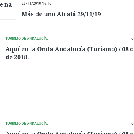
e na
PABELLÓN F. MONTEMADRID
29/11/2019 16:10
Más de uno Alcalá 29/11/19
TURISMO DE ANDALUCÍA.
0
Aquí en la Onda Andalucía (Turismo) / 08 
de 2018.
TURISMO DE ANDALUCÍA.
0
Aquí en la Onda Andalucía (Turismo) / 08 