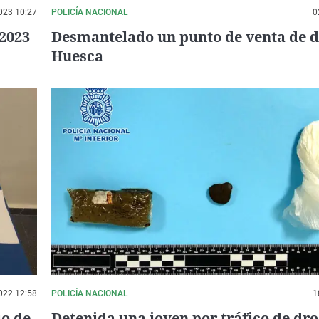
023 10:27
POLICÍA NACIONAL
0
/2023
Desmantelado un punto de venta de d
Huesca
022 12:58
POLICÍA NACIONAL
1
jo de
Detenida una joven por tráfico de dro