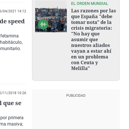
EL ORDEN MUNDIAL
Las razones por las
6/04/2021 14:12
que España "debe
de speed
tomar nota" de la
crisis migratoria:
"No hay que
nfetamina
asumir que
 habitáculo,
nuestros aliados
omunitario.
vayan a estar ahí
en un problema
con Ceuta y
Melilla"
0/11/2018 10:26
l que se
 por primera
orma masiva
;