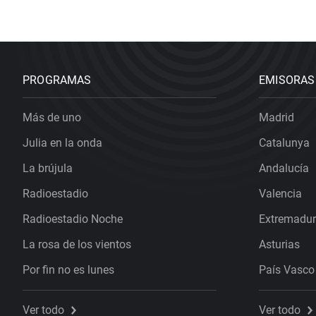
PROGRAMAS
EMISORAS
Más de uno
Madrid
Julia en la onda
Catalunya
La brújula
Andalucía
Radioestadio
Valencia
Radioestadio Noche
Extremadu
La rosa de los vientos
Asturias
Por fin no es lunes
País Vasco
Ver todo
Ver todo