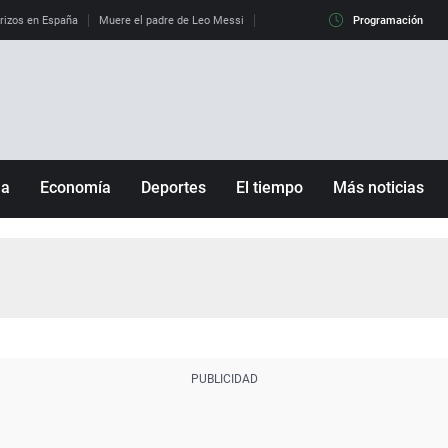
erizos en España
Muere el padre de Leo Messi
La diferencia entre observar el eclip
Programación
ña
Economía
Deportes
El tiempo
Más noticias
Fútbol
Sociedad
Baloncesto
Mundo
Tenis
Salud
Motor
Cultura
Ciencia y Tecnología
adrid
Gastronomía
nciana
Medio ambiente