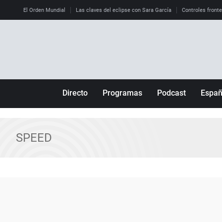
El Orden Mundial
Las claves del eclipse con Sara García
Controles front
Directo
Programas
Podcast
Espa
Más de uno
Los Perseguidos
Andalucía
Por fin
Malas decisiones
Aragón
SPEED
Julia en la onda
Expedientes del más allá
Baleares
La brújula
El viaje del Guernica
Cantabria
Radioestadio
Invisibles
Cataluña
Radioestadio noche
Prohibido morirse
Comunidad de M
El colegio invisible
Esto no ha pasado
Comunitat Vale