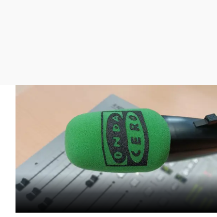
La rosa de los vientos
Caso
Extremadura
Gente viajera
Retornados
Galicia
Como el perro y el
Equipo de investigación
La Rioja
gato
Operación Viuda
Navarra
Negra
País Vasco