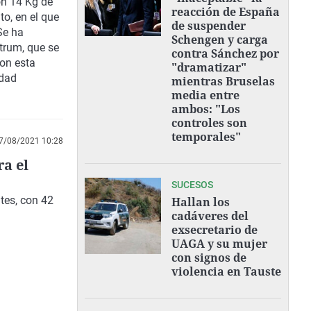
on 14 Kg de
reacción de España
to, en el que
de suspender
Se ha
Schengen y carga
trum, que se
contra Sánchez por
con esta
"dramatizar"
idad
mientras Bruselas
media entre
ambos: "Los
controles son
temporales"
7/08/2021 10:28
ra el
SUCESOS
tes, con 42
Hallan los
cadáveres del
exsecretario de
UAGA y su mujer
con signos de
violencia en Tauste