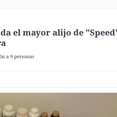
Virales
Televisión
Elecciones
ida el mayor alijo de "Speed
ra
ión a 9 personas