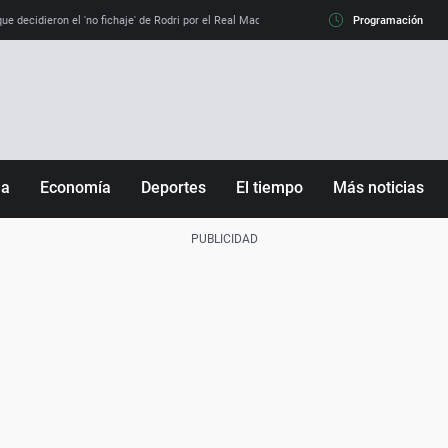
e decidieron el 'no fichaje' de Rodri por el Real Madrid y su 'sí' al Barça
Programación
La llamada de
ña
Economía
Deportes
El tiempo
Más noticias
Fútbol
Sociedad
Baloncesto
Mundo
Tenis
Salud
Motor
Cultura
Ciencia y Tecnología
adrid
Gastronomía
nciana
Medio ambiente