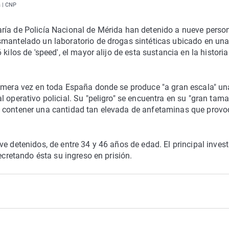
a | CNP
ría de Policía Nacional de Mérida han detenido a nueve perso
smantelado un laboratorio de drogas sintéticas ubicado en un
kilos de 'speed', el mayor alijo de esta sustancia en la historia
rimera vez en toda España donde se produce "a gran escala" un
 operativo policial. Su "peligro" se encuentra en su "gran tama
e contener una cantidad tan elevada de anfetaminas que prov
e detenidos, de entre 34 y 46 años de edad. El principal inves
ecretando ésta su ingreso en prisión.