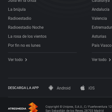
Julia en la onda
Catalunya
La brújula
Andalucía
Radioestadio
Valencia
Radioestadio Noche
Extremadu
La rosa de los vientos
Asturias
Por fin no es lunes
País Vasco
Ver todo
Ver todo
DESCARGA LA APP
Android
iOS
Copyright © Uniprex, S.A.U., C/ Fuerteventura 12
San Sebastián de los Reyes, 28703 Madrid