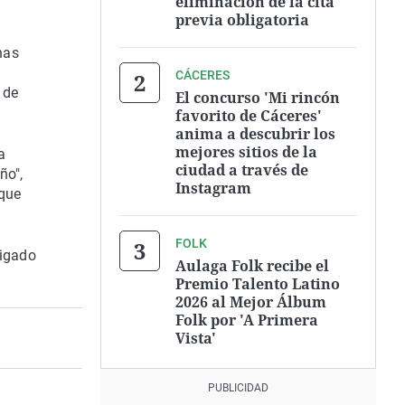
eliminación de la cita
previa obligatoria
nas
a
CÁCERES
 de
El concurso 'Mi rincón
favorito de Cáceres'
anima a descubrir los
mejores sitios de la
a
ciudad a través de
ño",
Instagram
oque
FOLK
tigado
Aulaga Folk recibe el
Premio Talento Latino
2026 al Mejor Álbum
Folk por 'A Primera
Vista'