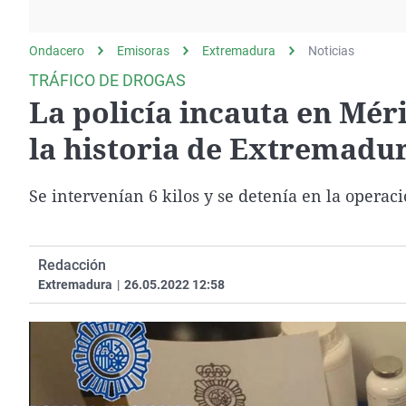
La rosa de los vientos
Caso
Extremadura
Gente viajera
Retornados
Galicia
Ondacero
Emisoras
Extremadura
Noticias
Como el perro y el
Equipo de investigación
La Rioja
TRÁFICO DE DROGAS
gato
La policía incauta en Mér
Operación Viuda
Navarra
Negra
País Vasco
la historia de Extremadu
Se intervenían 6 kilos y se detenía en la operac
Redacción
Extremadura
|
26.05.2022 12:58