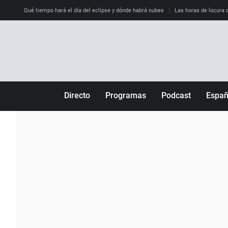
Qué tiempo hará el día del eclipse y dónde habrá nubes
Las horas de locura qu
Directo
Programas
Podcast
Espa
Más de uno
Los Perseguidos
Andalucía
Por fin
Malas decisiones
Aragón
Julia en la onda
Expedientes del más allá
Baleares
La brújula
El viaje del Guernica
Cantabria
Radioestadio
Invisibles
Cataluña
Radioestadio noche
Prohibido morirse
Comunidad de M
El colegio invisible
Esto no ha pasado
Comunitat Vale