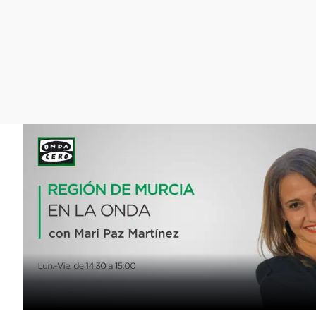
La rosa de los vientos
Caso
Extremadura
Gente viajera
Retornados
Galicia
Como el perro y el
Equipo de investigación
La Rioja
gato
Operación Viuda
Navarra
Negra
País Vasco