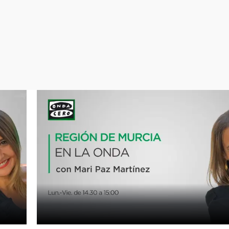
Virales
Televisión
Elecciones