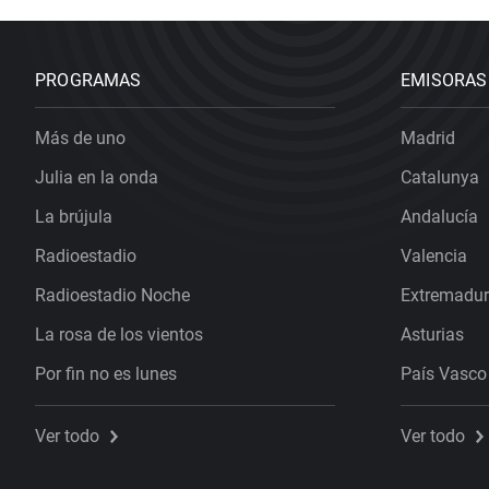
PROGRAMAS
EMISORAS
Más de uno
Madrid
Julia en la onda
Catalunya
La brújula
Andalucía
Radioestadio
Valencia
Radioestadio Noche
Extremadu
La rosa de los vientos
Asturias
Por fin no es lunes
País Vasco
Ver todo
Ver todo