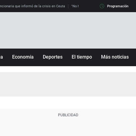
uncionaria que informó de la crisis en Ceuta
"No hay mafias, que no nos engañen": exper
Programación
ña
Economía
Deportes
El tiempo
Más noticias
Fútbol
Sociedad
Baloncesto
Mundo
Tenis
Salud
Motor
Cultura
Ciencia y Tecnología
adrid
Gastronomía
nciana
Medio ambiente