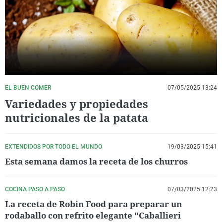
La rosa de los vientos
Caso
Extremadura
Virales
Gente viajera
Retornados
Galicia
Televisión
Como el perro y el gat
Equipo de investigaci
La Rioja
Elecciones
Operación Viuda Negr
Navarra
País Vasco
EL BUEN COMER
07/05/2025 13:24
Variedades y propiedades
nutricionales de la patata
EXTENDIDOS POR TODO EL MUNDO
19/03/2025 15:41
Esta semana damos la receta de los churros
COCINA PASO A PASO
07/03/2025 12:23
La receta de Robin Food para preparar un
rodaballo con refrito elegante "Caballieri