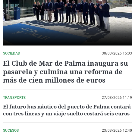
La rosa de los vientos
Caso
Extremadura
Virales
Gente viajera
Retornados
Galicia
Televisión
Como el perro y el gat
Equipo de investigaci
La Rioja
Elecciones
Operación Viuda Negr
Navarra
País Vasco
SOCIEDAD
30/03/2026 15:03
El Club de Mar de Palma inaugura su
pasarela y culmina una reforma de
más de cien millones de euros
TRANSPORTE
27/03/2026 11:19
El futuro bus náutico del puerto de Palma contará
con tres líneas y un viaje suelto costará seis euros
SUCESOS
23/03/2026 12:40