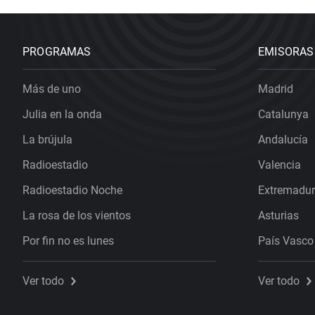
PROGRAMAS
EMISORAS
Más de uno
Madrid
Julia en la onda
Catalunya
La brújula
Andalucía
Radioestadio
Valencia
Radioestadio Noche
Extremadu
La rosa de los vientos
Asturias
Por fin no es lunes
País Vasco
Ver todo
Ver todo