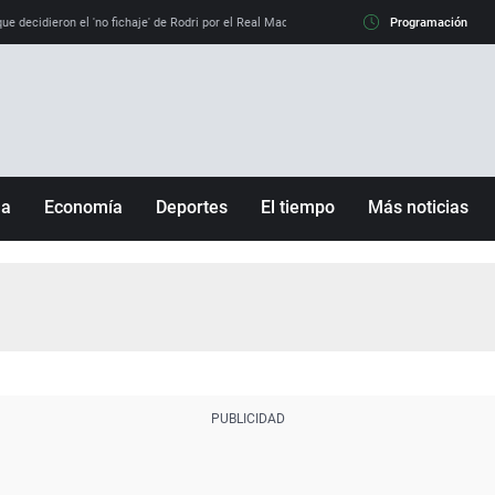
e decidieron el 'no fichaje' de Rodri por el Real Madrid y su 'sí' al Barça
Programación
La llamada de
ña
Economía
Deportes
El tiempo
Más noticias
Fútbol
Sociedad
Baloncesto
Mundo
Tenis
Salud
Motor
Cultura
Ciencia y Tecnología
adrid
Gastronomía
nciana
Medio ambiente