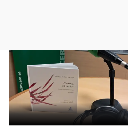
La rosa de los vientos
Caso
Extremadura
Gente viajera
Retornados
Galicia
Como el perro y el
Equipo de investigación
La Rioja
gato
Operación Viuda
Navarra
Negra
País Vasco