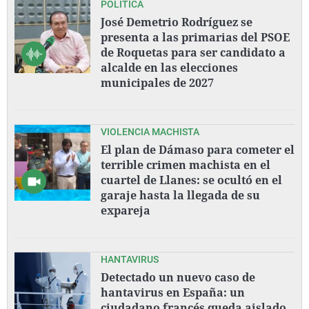
POLÍTICA
La rosa de los vientos
Caso
Extremadura
Virales
José Demetrio Rodríguez se
Gente viajera
Retornados
Galicia
Televisión
presenta a las primarias del PSOE
de Roquetas para ser candidato a
Como el perro y el gat
Equipo de investigaci
La Rioja
Elecciones
alcalde en las elecciones
municipales de 2027
Operación Viuda Negr
Navarra
País Vasco
VIOLENCIA MACHISTA
El plan de Dámaso para cometer el
terrible crimen machista en el
cuartel de Llanes: se ocultó en el
garaje hasta la llegada de su
expareja
HANTAVIRUS
Detectado un nuevo caso de
hantavirus en España: un
ciudadano francés queda aislado