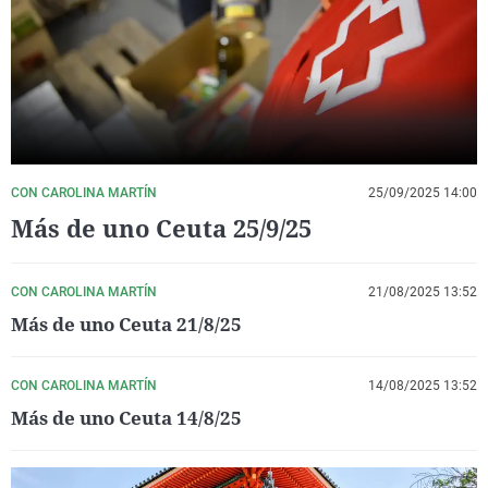
La rosa de los vientos
Caso
Extremadura
Virales
Gente viajera
Retornados
Galicia
Televisión
Como el perro y el gat
Equipo de investigaci
La Rioja
Elecciones
Operación Viuda Negr
Navarra
País Vasco
CON CAROLINA MARTÍN
25/09/2025 14:00
Más de uno Ceuta 25/9/25
CON CAROLINA MARTÍN
21/08/2025 13:52
Más de uno Ceuta 21/8/25
CON CAROLINA MARTÍN
14/08/2025 13:52
Más de uno Ceuta 14/8/25