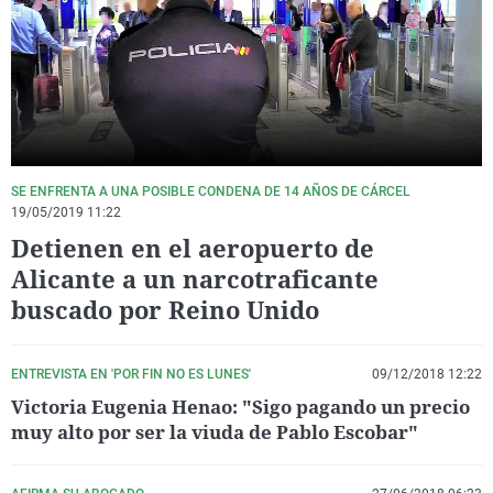
La rosa de los vientos
Caso
Extremadura
Virales
Gente viajera
Retornados
Galicia
Televisión
Como el perro y el gat
Equipo de investigaci
La Rioja
Elecciones
Operación Viuda Negr
Navarra
País Vasco
SE ENFRENTA A UNA POSIBLE CONDENA DE 14 AÑOS DE CÁRCEL
19/05/2019 11:22
Detienen en el aeropuerto de
Alicante a un narcotraficante
buscado por Reino Unido
ENTREVISTA EN 'POR FIN NO ES LUNES'
09/12/2018 12:22
Victoria Eugenia Henao: "Sigo pagando un precio
muy alto por ser la viuda de Pablo Escobar"