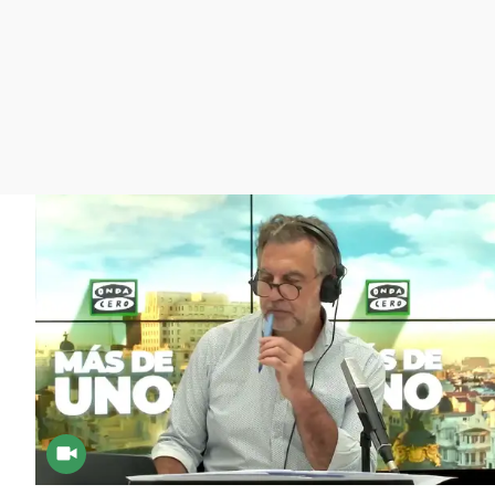
La rosa de los vientos
Caso
Extremadura
Gente viajera
Retornados
Galicia
Como el perro y el
Equipo de investigación
La Rioja
gato
Operación Viuda
Navarra
Negra
País Vasco