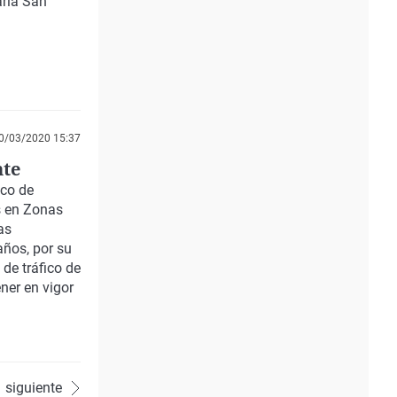
aria San
0/03/2020 15:37
nte
ico de
s en Zonas
as
años, por su
de tráfico de
ener en vigor
siguiente