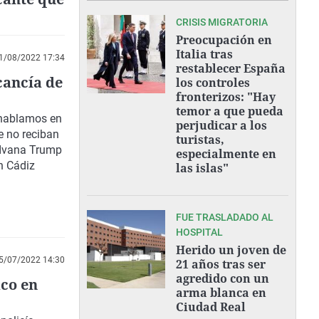
CRISIS MIGRATORIA
Preocupación en
Italia tras
1/08/2022 17:34
restablecer España
cancía de
los controles
fronterizos: "Hay
temor a que pueda
y hablamos en
perjudicar a los
e no reciban
turistas,
e Ivana Trump
especialmente en
n Cádiz
las islas"
FUE TRASLADADO AL
HOSPITAL
Herido un joven de
5/07/2022 14:30
21 años tras ser
agredido con un
aco en
arma blanca en
Ciudad Real