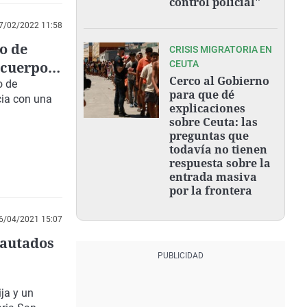
control policial"
7/02/2022 11:58
o de
CRISIS MIGRATORIA EN
 cuerpo
CEUTA
Cerco al Gobierno
o de
para que dé
cia con una
explicaciones
sobre Ceuta: las
preguntas que
todavía no tienen
respuesta sobre la
entrada masiva
por la frontera
6/04/2021 15:07
cautados
ja y un