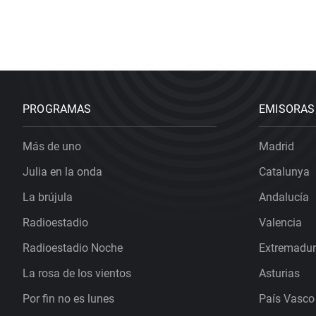
PROGRAMAS
EMISORAS
Más de uno
Madrid
Julia en la onda
Catalunya
La brújula
Andalucía
Radioestadio
Valencia
Radioestadio Noche
Extremadu
La rosa de los vientos
Asturias
Por fin no es lunes
País Vasco