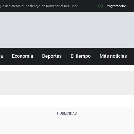
e decidieron el 'no fichaje' de Rodri por el Real Madrid y su 'sí' al Barça
Programación
La llamada de
ña
Economía
Deportes
El tiempo
Más noticias
Fútbol
Sociedad
Baloncesto
Mundo
Tenis
Salud
Motor
Cultura
Ciencia y Tecnología
adrid
Gastronomía
nciana
Medio ambiente