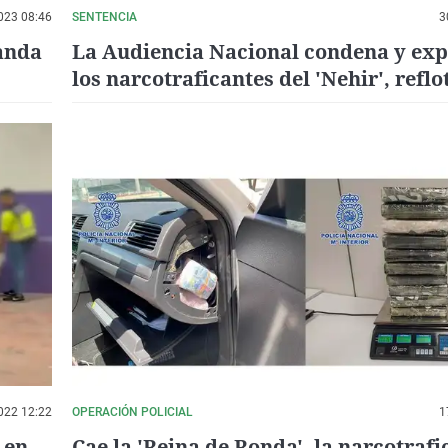
023 08:46
SENTENCIA
3
landa
La Audiencia Nacional condena y exp
los narcotraficantes del 'Nehir', refl
El Musel
022 12:22
OPERACIÓN POLICIAL
1
 en
Cae la 'Reina de Ronda', la narcotraf