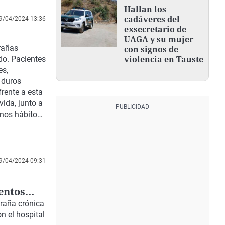
Hallan los
cadáveres del
9/04/2024 13:36
exsecretario de
UAGA y su mujer
rañas
con signos de
violencia en Tauste
do. Pacientes
es,
 duros
frente a esta
ida, junto a
nos hábitos,
9/04/2024 09:31
entos
raña crónica
n el hospital