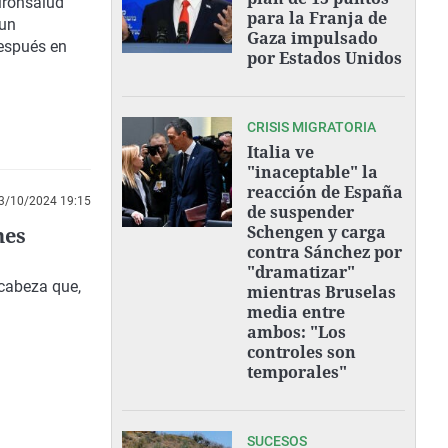
uirónsalud
para la Franja de
 un
Gaza impulsado
después en
por Estados Unidos
CRISIS MIGRATORIA
Italia ve
"inaceptable" la
reacción de España
3/10/2024 19:15
de suspender
Schengen y carga
nes
contra Sánchez por
"dramatizar"
cabeza que,
mientras Bruselas
media entre
ambos: "Los
controles son
temporales"
SUCESOS