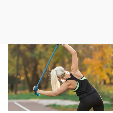
La rosa de los vientos
Caso
Extremadura
Gente viajera
Retornados
Galicia
Como el perro y el
Equipo de investigación
La Rioja
gato
Operación Viuda
Navarra
Negra
País Vasco