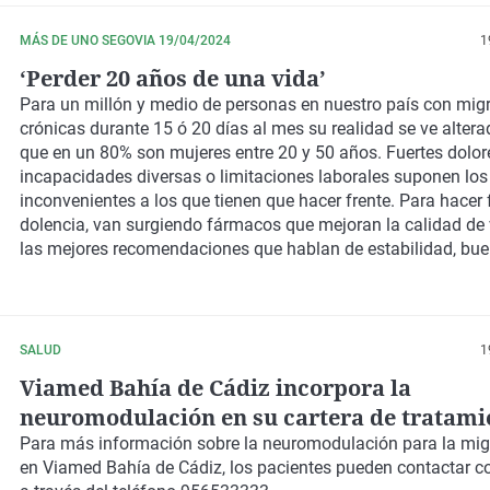
MÁS DE UNO SEGOVIA 19/04/2024
1
‘Perder 20 años de una vida’
Para un millón y medio de personas en nuestro país con mig
crónicas durante 15 ó 20 días al mes su realidad se ve altera
que en un 80% son mujeres entre 20 y 50 años. Fuertes dolor
incapacidades diversas o limitaciones laborales suponen los
inconvenientes a los que tienen que hacer frente. Para hacer 
dolencia, van surgiendo fármacos que mejoran la calidad de v
las mejores recomendaciones que hablan de estabilidad, bue
correcta alimentación y los descansos necesarios.
SALUD
1
Viamed Bahía de Cádiz incorpora la
neuromodulación en su cartera de tratami
contra la migraña crónica
Para más información sobre la neuromodulación para la mig
en Viamed Bahía de Cádiz, los pacientes pueden contactar co