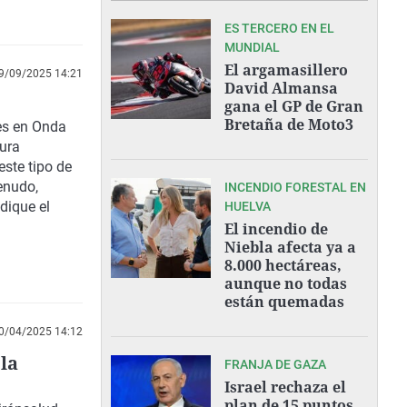
ES TERCERO EN EL
MUNDIAL
El argamasillero
9/09/2025 14:21
David Almansa
gana el GP de Gran
Bretaña de Moto3
ves en Onda
cura
este tipo de
enudo,
INCENDIO FORESTAL EN
ndique el
HUELVA
El incendio de
Niebla afecta ya a
8.000 hectáreas,
aunque no todas
están quemadas
0/04/2025 14:12
 la
FRANJA DE GAZA
Israel rechaza el
plan de 15 puntos