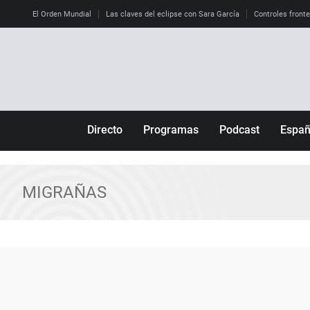
El Orden Mundial
Las claves del eclipse con Sara García
Controles front
Directo
Programas
Podcast
Espa
Más de uno
Los Perseguidos
Andalucía
Por fin
Malas decisiones
Aragón
MIGRAÑAS
Julia en la onda
Expedientes del más allá
Baleares
La brújula
El viaje del Guernica
Cantabria
Radioestadio
Invisibles
Cataluña
Radioestadio noche
Prohibido morirse
Comunidad de M
El colegio invisible
Esto no ha pasado
Comunitat Vale