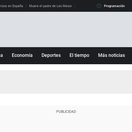
erizos en España
Muere el padre de Leo Messi
La diferencia entre observar el eclip
Programación
ña
Economía
Deportes
El tiempo
Más noticias
Fútbol
Sociedad
Baloncesto
Mundo
Tenis
Salud
Motor
Cultura
Ciencia y Tecnología
adrid
Gastronomía
nciana
Medio ambiente