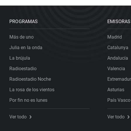
PROGRAMAS
EMISORAS
Más de uno
Madrid
Julia en la onda
Catalunya
La brújula
Andalucía
Radioestadio
Valencia
Radioestadio Noche
Extremadu
La rosa de los vientos
Asturias
Por fin no es lunes
País Vasco
Ver todo
Ver todo