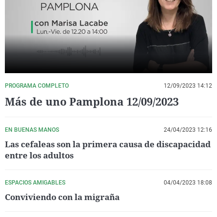
La rosa de los vientos
Caso
Extremadura
Virales
Gente viajera
Retornados
Galicia
Televisión
Como el perro y el gat
Equipo de investigaci
La Rioja
Elecciones
Operación Viuda Negr
Navarra
País Vasco
PROGRAMA COMPLETO
12/09/2023 14:12
Más de uno Pamplona 12/09/2023
EN BUENAS MANOS
24/04/2023 12:16
Las cefaleas son la primera causa de discapacidad
entre los adultos
ESPACIOS AMIGABLES
04/04/2023 18:08
Conviviendo con la migraña