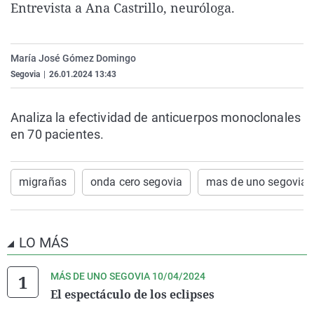
Entrevista a Ana Castrillo, neuróloga.
La rosa de los vientos
Caso
Extremadura
Virales
Gente viajera
Retornados
Galicia
Televisión
María José Gómez Domingo
Como el perro y el gat
Equipo de investigaci
La Rioja
Elecciones
Segovia
|
26.01.2024 13:43
Operación Viuda Negr
Navarra
País Vasco
Analiza la efectividad de anticuerpos monoclonales
en 70 pacientes.
migrañas
onda cero segovia
mas de uno segovia
LO MÁS
MÁS DE UNO SEGOVIA 10/04/2024
El espectáculo de los eclipses