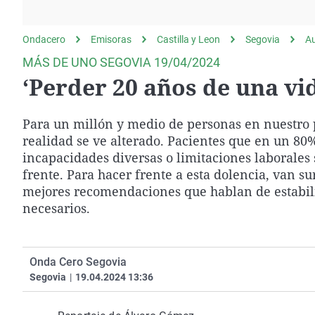
La rosa de los vientos
Caso
Extremadura
Gente viajera
Retornados
Galicia
Ondacero
Emisoras
Castilla y Leon
Segovia
A
Como el perro y el
Equipo de investigación
La Rioja
MÁS DE UNO SEGOVIA 19/04/2024
gato
‘Perder 20 años de una vi
Operación Viuda
Navarra
Negra
País Vasco
Para un millón y medio de personas en nuestro p
realidad se ve alterado. Pacientes que en un 80%
incapacidades diversas o limitaciones laborales
frente. Para hacer frente a esta dolencia, van s
mejores recomendaciones que hablan de estabili
necesarios.
Onda Cero Segovia
Segovia
|
19.04.2024 13:36