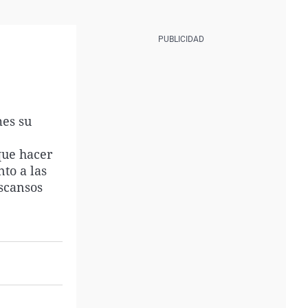
mes su
que hacer
to a las
scansos