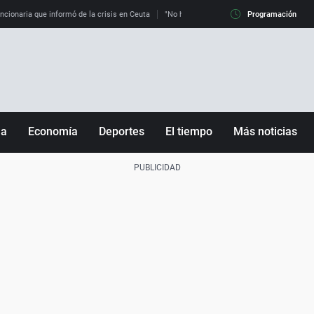
uncionaria que informó de la crisis en Ceuta
"No hay mafias, que no nos engañen": exper
Programación
ña
Economía
Deportes
El tiempo
Más noticias
Fútbol
Sociedad
Baloncesto
Mundo
Tenis
Salud
Motor
Cultura
Ciencia y Tecnología
adrid
Gastronomía
nciana
Medio ambiente