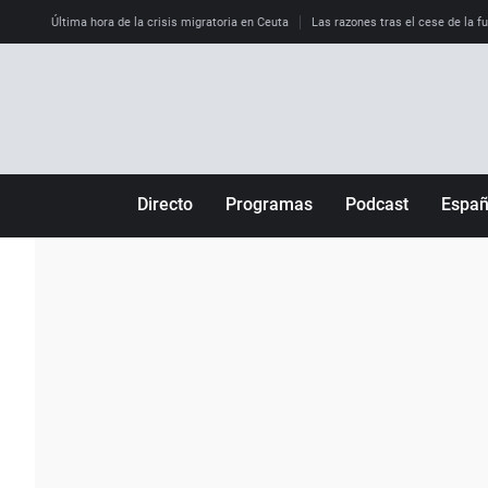
Última hora de la crisis migratoria en Ceuta
Las razones tras el cese de la f
Directo
Programas
Podcast
Espa
Más de uno
Los Perseguidos
Andalucía
Por fin
Malas decisiones
Aragón
Julia en la onda
Expedientes del más allá
Baleares
La brújula
El viaje del Guernica
Cantabria
Radioestadio
Invisibles
Cataluña
Radioestadio noche
Prohibido morirse
Comunidad de M
El colegio invisible
Esto no ha pasado
Comunitat Vale