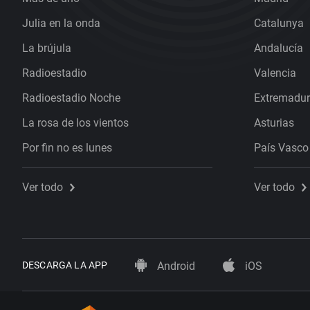
Julia en la onda
Catalunya
La brújula
Andalucía
Radioestadio
Valencia
Radioestadio Noche
Extremadu
La rosa de los vientos
Asturias
Por fin no es lunes
País Vasco
Ver todo
Ver todo
DESCARGA LA APP
Android
iOS