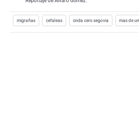
Reportaje de Álvaro Gómez.
migrañas
cefaleas
onda cero segovia
mas de un