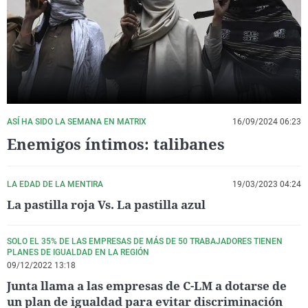
La rosa de los vientos
Caso
Extremadura
Virales
Gente viajera
Retornados
Galicia
Televisión
Como el perro y el gat
Equipo de investigaci
La Rioja
Elecciones
Operación Viuda Negr
Navarra
País Vasco
ASÍ HA SIDO LA SEMANA EN MATRIX
16/09/2024 06:23
Enemigos íntimos: talibanes
LA EDAD DE LA MENTIRA
19/03/2023 04:24
La pastilla roja Vs. La pastilla azul
SOLO EL 35% DE LAS EMPRESAS DE MÁS DE 50 TRABAJADORES TIENEN
PLANES DE IGUALDAD EN LA REGIÓN
09/12/2022 13:18
Junta llama a las empresas de C-LM a dotarse de
un plan de igualdad para evitar discriminación