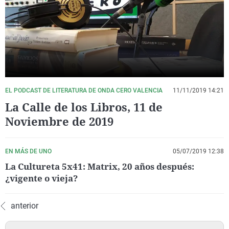
La rosa de los vientos
Caso
Extremadura
Virales
Gente viajera
Retornados
Galicia
Televisión
Como el perro y el gat
Equipo de investigaci
La Rioja
Elecciones
Operación Viuda Negr
Navarra
País Vasco
EL PODCAST DE LITERATURA DE ONDA CERO VALENCIA
11/11/2019 14:21
La Calle de los Libros, 11 de
Noviembre de 2019
EN MÁS DE UNO
05/07/2019 12:38
La Cultureta 5x41: Matrix, 20 años después:
¿vigente o vieja?
anterior